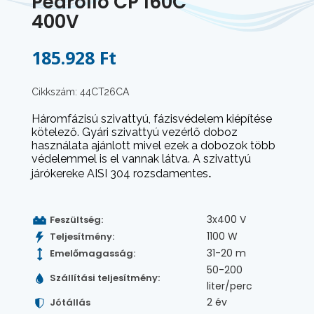
Pedrollo CP 160C
400V
185.928 Ft
Cikkszám: 44CT26CA
Háromfázisú szivattyú, fázisvédelem kiépítése
kötelező. Gyári szivattyú vezérlő doboz
használata ajánlott mivel ezek a dobozok több
védelemmel is el vannak látva. A szivattyú
.
járókereke AISI 304 rozsdamentes
3x400 V
Feszültség:
1100 W
Teljesítmény:
31-20 m
Emelőmagasság:
50-200
Szállítási teljesítmény:
liter/perc
2 év
Jótállás