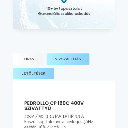
10+ év tapasztalat
Garanciális szakkereskedés
LEÍRÁS
VÍZSZÁLLÍTÁS
LETÖLTÉSEK
PEDROLLO CP 160C 400V
SZIVATTYÚ
400V / 50Hz 1,1 kW 1,5 HP 3,3 A
Feszültség-tolerancia névleges 50Hz
esetén: +6% / -10% Un