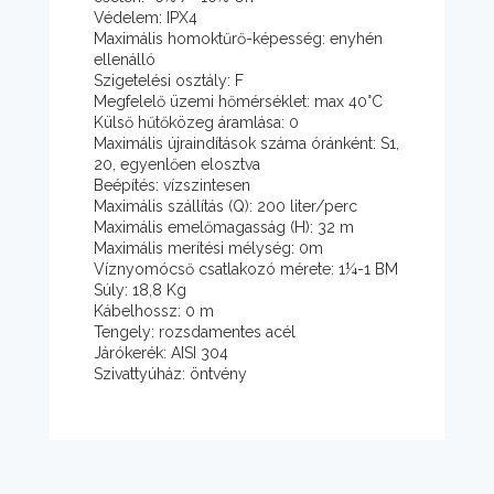
Védelem: IPX4
Maximális homoktűrő-képesség: enyhén
ellenálló
Szigetelési osztály: F
Megfelelő üzemi hőmérséklet: max 40°C
Külső hűtőközeg áramlása: 0
Maximális újraindítások száma óránként: S1,
20, egyenlően elosztva
Beépítés: vízszintesen
Maximális szállítás (Q): 200 liter/perc
Maximális emelőmagasság (H): 32 m
Maximális merítési mélység: 0m
Víznyomócső csatlakozó mérete: 1¼-1 BM
Súly: 18,8 Kg
Kábelhossz: 0 m
Tengely: rozsdamentes acél
Járókerék: AISI 304
Szivattyúház: öntvény