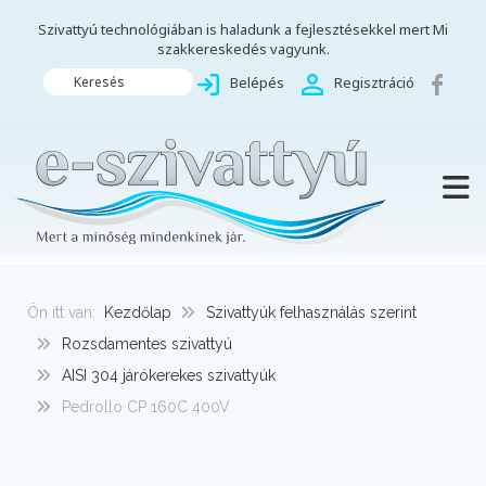
Szivattyú technológiában is haladunk a fejlesztésekkel mert Mi
szakkereskedés vagyunk.
Keresés
Belépés
Regisztráció
TOGG
Ön itt van:
Kezdőlap
Szivattyúk felhasználás szerint
Rozsdamentes szivattyú
AISI 304 járókerekes szivattyúk
Pedrollo CP 160C 400V