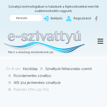
Szivattyú technológiában is haladunk a fejlesztésekkel mert Mi
szakkereskedés vagyunk.
Keresés
Belépés
Regisztráció
TOGG
Ön itt van:
Kezdőlap
Szivattyúk felhasználás szerint
Rozsdamentes szivattyú
AISI 304 járókerekes szivattyúk
Pedrollo CPm 132-ST4