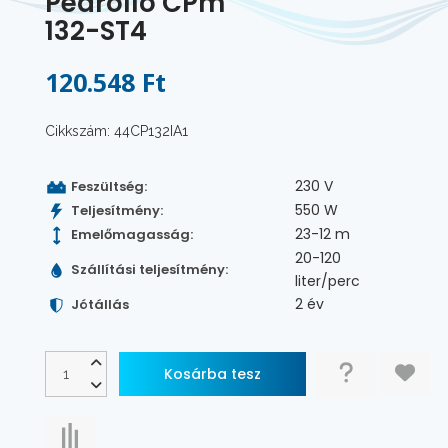
Pedrollo CPm
132-ST4
120.548 Ft
Cikkszám: 44CP132IA1
230 V
Feszültség:
550 W
Teljesítmény:
23-12 m
Emelőmagasság:
20-120
Szállítási teljesítmény:
liter/perc
2 év
Jótállás