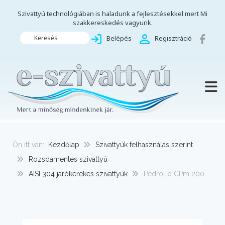
Szivattyú technológiában is haladunk a fejlesztésekkel mert Mi
szakkereskedés vagyunk.
Keresés
Belépés
Regisztráció
TOGG
Ön itt van:
Kezdőlap
Szivattyúk felhasználás szerint
Rozsdamentes szivattyú
AISI 304 járókerekes szivattyúk
Pedrollo CPm 200