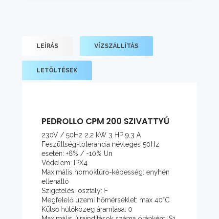
LEÍRÁS
VÍZSZÁLLÍTÁS
LETÖLTÉSEK
PEDROLLO CPM 200 SZIVATTYÚ
230V / 50Hz 2,2 kW 3 HP 9,3 A
Feszültség-tolerancia névleges 50Hz
esetén: +6% / -10% Un
Védelem: IPX4
Maximális homoktűrő-képesség: enyhén
ellenálló
Szigetelési osztály: F
Megfelelő üzemi hőmérséklet: max 40°C
Külső hűtőközeg áramlása: 0
Maximális újraindítások száma óránként: S1,