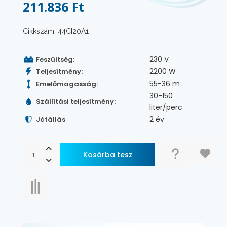
211.836 Ft
Cikkszám: 44CI20A1
230 V
Feszültség:
2200 W
Teljesítmény:
55-36 m
Emelőmagasság:
30-150
Szállítási teljesítmény:
liter/perc
2 év
Jótállás