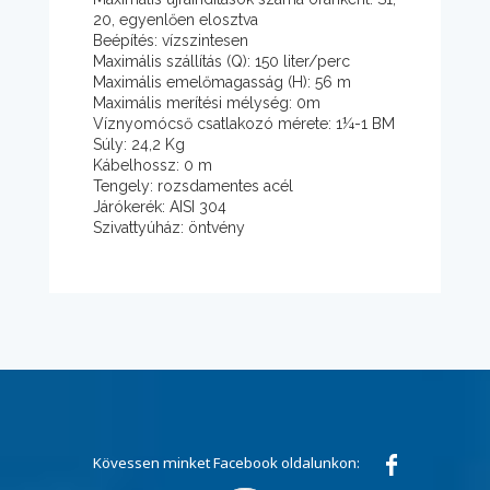
20, egyenlően elosztva
Beépítés: vízszintesen
Maximális szállítás (Q): 150 liter/perc
Maximális emelőmagasság (H): 56 m
Maximális merítési mélység: 0m
Víznyomócső csatlakozó mérete: 1¼-1 BM
Súly: 24,2 Kg
Kábelhossz: 0 m
Tengely: rozsdamentes acél
Járókerék: AISI 304
Szivattyúház: öntvény
Kövessen minket Facebook oldalunkon: