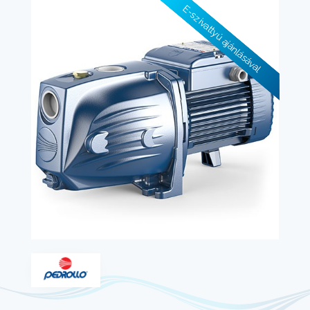
E-szivattyú ajánlásával