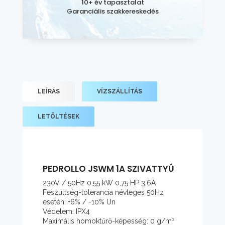
10+ év tapasztalat
Garanciális szakkereskedés
LEÍRÁS
VÍZSZÁLLÍTÁS
LETÖLTÉSEK
PEDROLLO JSWM 1A SZIVATTYÚ
230V / 50Hz 0,55 kW 0,75 HP 3,6A
Feszültség-tolerancia névleges 50Hz
esetén: +6% / -10% Un
Védelem: IPX4
Maximális homoktűrő-képesség: 0 g/m³