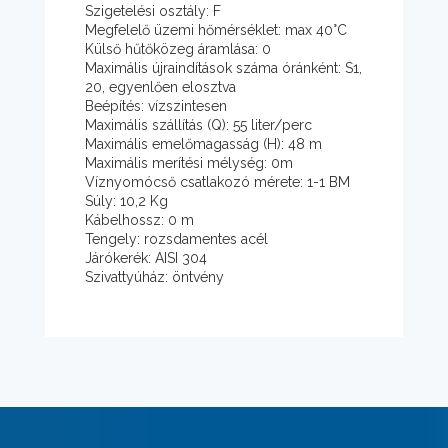
Szigetelési osztály: F
Megfelelő üzemi hőmérséklet: max 40°C
Külső hűtőközeg áramlása: 0
Maximális újraindítások száma óránként: S1,
20, egyenlően elosztva
Beépítés: vízszintesen
Maximális szállítás (Q): 55 liter/perc
Maximális emelőmagasság (H): 48 m
Maximális merítési mélység: 0m
Víznyomócső csatlakozó mérete: 1-1 BM
Súly: 10,2 Kg
Kábelhossz: 0 m
Tengely: rozsdamentes acél
Járókerék: AISI 304
Szivattyúház: öntvény