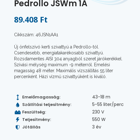
Pedrollo JSWm 1A
89.408 Ft
Cikkszám: 46JSN1AA1
Új önfelszívó kerti szivattyú a Pedrollo-tól.
Csendesebb, energiatakarékosabb szivattyú.
Rozsdamentes AISI 304 anyagból szeret járókerékkel.
Szívási mélység maximum -9 méterről. Emelési
magasság 48 méter. Maximális vízszállítás 55 liter
percenként. Házi vízmű szivattyúként is kiváló.
43-18 m
Emelőmagasság:
5-55 liter/perc
Szállítási teljesítmény:
230 V
Feszültség:
550 W
Teljesítmény:
3 év
Jótállás