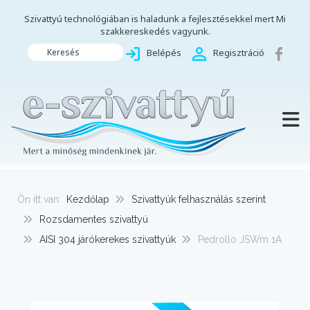
Szivattyú technológiában is haladunk a fejlesztésekkel mert Mi
szakkereskedés vagyunk.
Keresés
Belépés
Regisztráció
TOGG
Ön itt van:
Kezdőlap
Szivattyúk felhasználás szerint
Rozsdamentes szivattyú
AISI 304 járókerekes szivattyúk
Pedrollo JSWm 1A