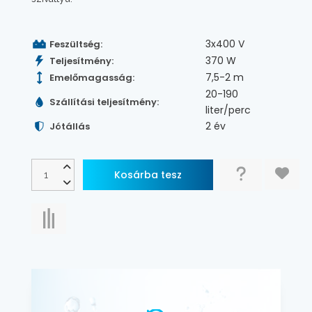
3x400 V
Feszültség:
370 W
Teljesítmény:
7,5-2 m
Emelőmagasság:
20-190
Szállítási teljesítmény:
liter/perc
2 év
Jótállás