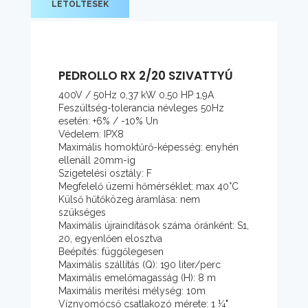
LETÖLTÉSEK
PEDROLLO RX 2/20 SZIVATTYÚ
400V / 50Hz 0,37 kW 0,50 HP 1,9A
Feszültség-tolerancia névleges 50Hz
esetén: +6% / -10% Un
Védelem: IPX8
Maximális homoktűrő-képesség: enyhén
ellenáll 20mm-ig
Szigetelési osztály: F
Megfelelő üzemi hőmérséklet: max 40°C
Külső hűtőközeg áramlása: nem
szükséges
Maximális újraindítások száma óránként: S1,
20, egyenlően elosztva
Beépítés: függőlegesen
Maximális szállítás (Q): 190 liter/perc
Maximális emelőmagasság (H): 8 m
Maximális merítési mélység: 10m
Víznyomócső csatlakozó mérete: 1 ¼"