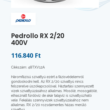
Pedrollo RX 2/20
400V
116.840 Ft
Cikkszám: 48TXV12A
Háromfázisú szivattyú ezért a fázisvédelemről
gondoskodni kell. Az RX 2/20 szivattyú nincs
felszerelve úszókapcsolóval. Háztartási szennyezett
vizek szivattyúzásához alkalmas. Mosólé, mosogatólé,
elhasznált fürdővíz de akár talajvíz is szivattyúzható
vele. Fekáliás szennyvizek szivattyúzásához nem
alkalmas. RX 2/20 rozsdamentes házas merülő
szivattyú.