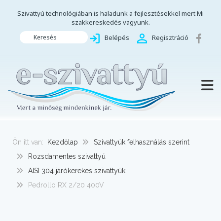
Szivattyú technológiában is haladunk a fejlesztésekkel mert Mi
szakkereskedés vagyunk.
Keresés
Belépés
Regisztráció
TOGG
Ön itt van:
Kezdőlap
Szivattyúk felhasználás szerint
Rozsdamentes szivattyú
AISI 304 járókerekes szivattyúk
Pedrollo RX 2/20 400V