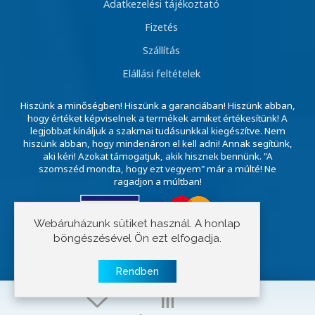
Adatkezelési tájékoztató
Fizetés
Szállítás
Elállási feltételek
Hiszünk a minőségben! Hiszünk a garanciában! Hiszünk abban,
hogy értéket képviselnek a termékek amiket értékesítünk! A
legjobbat kínáljuk a szakmai tudásunkkal kiegészítve. Nem
hiszünk abban, hogy mindenáron el kell adni! Annak segítünk,
aki kéri! Azokat támogatjuk, akik hisznek bennünk. "A
szomszéd mondta, hogy ezt vegyem" már a múlté! Ne
ragadjon a múltban!
Webáruházunk sütiket használ. A honlap
böngészésével Ön ezt elfogadja.
Copyright © 2023 E-szivattyú
Rendben