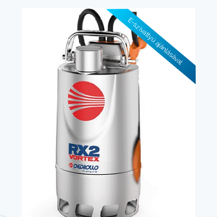
E-szivattyú ajánlásával