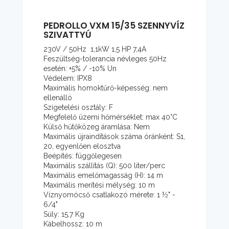
PEDROLLO VXM 15/35 SZENNYVÍZ
SZIVATTYÚ
230V / 50Hz 1,1kW 1,5 HP 7,4A
Feszültség-tolerancia névleges 50Hz
esetén: +5% / -10% Un
Védelem: IPX8
Maximális homoktűrő-képesség: nem
ellenálló
Szigetelési osztály: F
Megfelelő üzemi hőmérséklet: max 40°C
Külső hűtőközeg áramlása: Nem
Maximális újraindítások száma óránként: S1,
20, egyenlően elosztva
Beépítés: függőlegesen
Maximális szállítás (Q): 500 liter/perc
Maximális emelőmagasság (H): 14 m
Maximális merítési mélység: 10 m
Víznyomócső csatlakozó mérete: 1 ½" -
6/4"
Súly: 15,7 Kg
Kábelhossz: 10 m