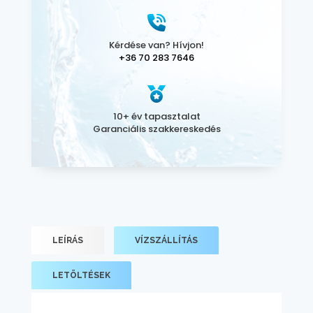
Kérdése van? Hívjon!
+36 70 283 7646
10+ év tapasztalat
Garanciális szakkereskedés
LEÍRÁS
VÍZSZÁLLÍTÁS
LETÖLTÉSEK