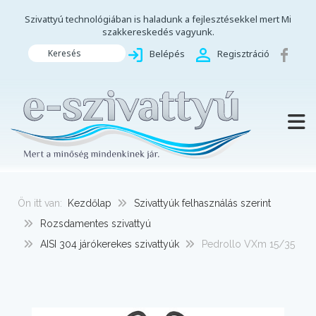
Szivattyú technológiában is haladunk a fejlesztésekkel mert Mi
szakkereskedés vagyunk.
Keresés
Belépés
Regisztráció
TOGG
Ön itt van:
Kezdőlap
Szivattyúk felhasználás szerint
Rozsdamentes szivattyú
AISI 304 járókerekes szivattyúk
Pedrollo VXm 15/35