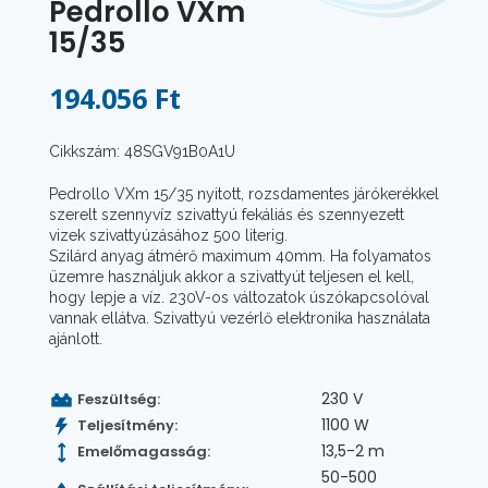
Pedrollo VXm
15/35
194.056 Ft
Cikkszám: 48SGV91B0A1U
Pedrollo VXm 15/35 nyitott, rozsdamentes járókerékkel
szerelt szennyvíz szivattyú fekáliás és szennyezett
vizek szivattyúzásához 500 literig.
Szilárd anyag átmérő maximum 40mm. Ha folyamatos
üzemre használjuk akkor a szivattyút teljesen el kell,
hogy lepje a víz. 230V-os változatok úszókapcsolóval
vannak ellátva. Szivattyú vezérlő elektronika használata
ajánlott.
230 V
Feszültség:
1100 W
Teljesítmény:
13,5-2 m
Emelőmagasság:
50-500