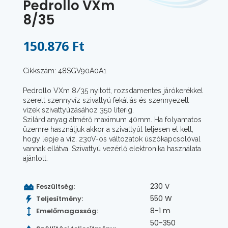
Pedrollo VXm
8/35
150.876 Ft
Cikkszám: 48SGV90A0A1
Pedrollo VXm 8/35 nyitott, rozsdamentes járókerékkel
szerelt szennyvíz szivattyú fekáliás és szennyezett
vizek szivattyúzásához 350 literig.
Szilárd anyag átmérő maximum 40mm. Ha folyamatos
üzemre használjuk akkor a szivattyút teljesen el kell,
hogy lepje a víz. 230V-os változatok úszókapcsolóval
vannak ellátva. Szivattyú vezérlő elektronika használata
ajánlott.
230 V
Feszültség:
550 W
Teljesítmény:
8-1 m
Emelőmagasság:
50-350