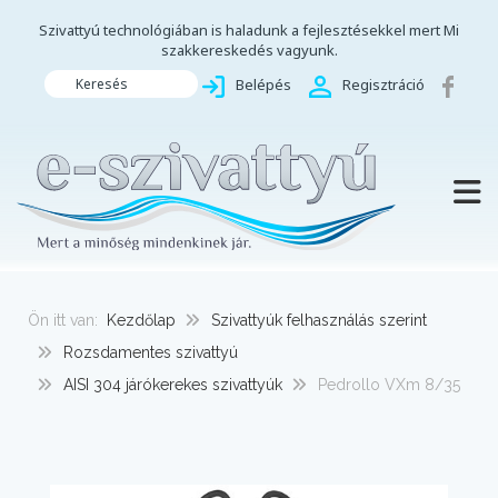
Szivattyú technológiában is haladunk a fejlesztésekkel mert Mi
szakkereskedés vagyunk.
Keresés
Belépés
Regisztráció
TOGG
Ön itt van:
Kezdőlap
Szivattyúk felhasználás szerint
Rozsdamentes szivattyú
AISI 304 járókerekes szivattyúk
Pedrollo VXm 8/35