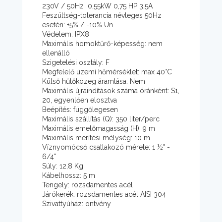
230V / 50Hz 0,55kW 0,75 HP 3,5A
Feszültség-tolerancia névleges 50Hz
esetén: +5% / -10% Un
Védelem: IPX8
Maximális homoktűrő-képesség: nem
ellenálló
Szigetelési osztály: F
Megfelelő üzemi hőmérséklet: max 40°C
Külső hűtőközeg áramlása: Nem
Maximális újraindítások száma óránként: S1,
20, egyenlően elosztva
Beépítés: függőlegesen
Maximális szállítás (Q): 350 liter/perc
Maximális emelőmagasság (H): 9 m
Maximális merítési mélység: 10 m
Víznyomócső csatlakozó mérete: 1 ½" -
6/4"
Súly: 12,8 Kg
Kábelhossz: 5 m
Tengely: rozsdamentes acél
Járókerék: rozsdamentes acél AISI 304
Szivattyúház: öntvény