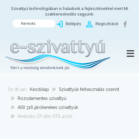
Szivattyú technológiában is haladunk a fejlesztésekkel mert Mi
szakkereskedés vagyunk.
Keresés
Belépés
Regisztráció
TOGG
Ön itt van:
Kezdőlap
Szivattyúk felhasználás szerint
Rozsdamentes szivattyú
AISI 316 járókerekes szivattyúk
Pedrollo CP 180-ST6 400V