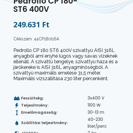
Pedrollo CP 180-
ST6 400V
249.631 Ft
Cikkszám: 44CP180I16A
Pedrollo CP 180 ST6 400V szivattyú AISI 316L
anyagból ami enyhe lúgos vagy savas vizeknek
ellenáll. A szivattú tengelye, szivattyú háza és a
járókereke is AISI 316L anyagminőségből. A
szivattyú maximális emelése 31,5 méter.
Maximális vízszállítása 230 liter percenként.
3x400 V
Feszültség:
1100 W
Teljesítmény:
30-13 m
Emelőmagasság:
40-230
Szállítási teljesítmény:
liter/perc
2 év