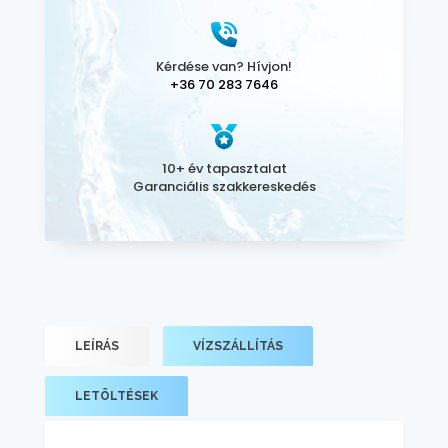
Kérdése van? Hívjon!
+36 70 283 7646
10+ év tapasztalat
Garanciális szakkereskedés
LEÍRÁS
VÍZSZÁLLÍTÁS
LETÖLTÉSEK