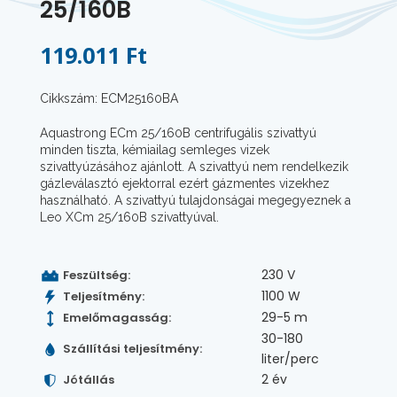
25/160B
119.011 Ft
Cikkszám: ECM25160BA
Aquastrong ECm 25/160B centrifugális szivattyú
minden tiszta, kémiailag semleges vizek
szivattyúzásához ajánlott. A szivattyú nem rendelkezik
gázleválasztó ejektorral ezért gázmentes vizekhez
használható. A szivattyú tulajdonságai megegyeznek a
Leo XCm 25/160B szivattyúval.
230 V
Feszültség:
1100 W
Teljesítmény:
29-5 m
Emelőmagasság:
30-180
Szállítási teljesítmény:
liter/perc
2 év
Jótállás