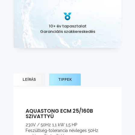
10+ év tapasztalat
Garanciális szakkereskedés
LEÍRÁS
TIPPEK
AQUASTONG ECM 25/160B
SZIVATTYÚ
230V / 50Hz 1,1 kW 1,5 HP
Feszültség-tolerancia névleges 50Hz