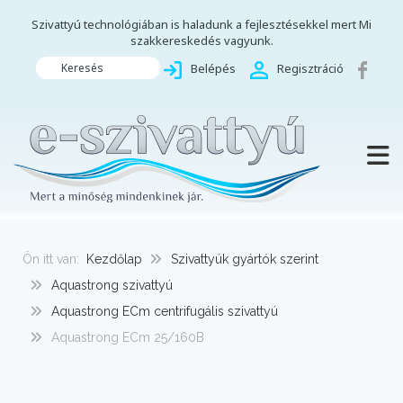
Szivattyú technológiában is haladunk a fejlesztésekkel mert Mi
szakkereskedés vagyunk.
Keresés
Belépés
Regisztráció
TOGG
Ön itt van:
Kezdőlap
Szivattyúk gyártók szerint
Aquastrong szivattyú
Aquastrong ECm centrifugális szivattyú
Aquastrong ECm 25/160B