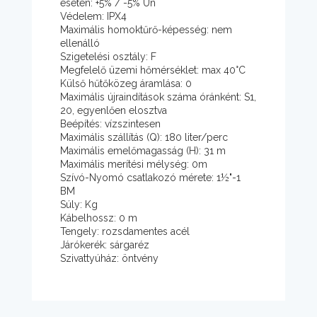
esetén: +5% / -5% Un
Védelem: IPX4
Maximális homoktűrő-képesség: nem
ellenálló
Szigetelési osztály: F
Megfelelő üzemi hőmérséklet: max 40°C
Külső hűtőközeg áramlása: 0
Maximális újraindítások száma óránként: S1,
20, egyenlően elosztva
Beépítés: vízszintesen
Maximális szállítás (Q): 180 liter/perc
Maximális emelőmagasság (H): 31 m
Maximális merítési mélység: 0m
Szívó-Nyomó csatlakozó mérete: 1½"-1
BM
Súly: Kg
Kábelhossz: 0 m
Tengely: rozsdamentes acél
Járókerék: sárgaréz
Szivattyúház: öntvény