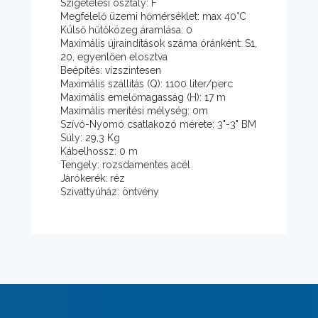
Szigetelési osztály: F
Megfelelő üzemi hőmérséklet: max 40°C
Külső hűtőközeg áramlása: 0
Maximális újraindítások száma óránként: S1,
20, egyenlően elosztva
Beépítés: vízszintesen
Maximális szállítás (Q): 1100 liter/perc
Maximális emelőmagasság (H): 17 m
Maximális merítési mélység: 0m
Szívó-Nyomó csatlakozó mérete: 3"-3" BM
Súly: 29,3 Kg
Kábelhossz: 0 m
Tengely: rozsdamentes acél
Járókerék: réz
Szivattyúház: öntvény