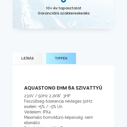
10+ év tapasztalat
Garanciális szakkereskedés
LEÍRÁS
TIPPEK
AQUASTONG EHM 6A SZIVATTYÚ
230V / 50Hz 2,2kW 3HP
Feszültség-tolerancia névleges 50Hz
esetén: +5% / -5% Un
Védelem: IPX4
Maximális homoktűrő-képesség: nem
ellenálló