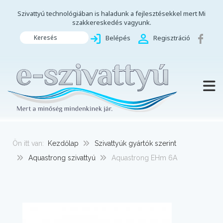
Szivattyú technológiában is haladunk a fejlesztésekkel mert Mi
szakkereskedés vagyunk.
Keresés
Belépés
Regisztráció
TOGG
Ön itt van:
Kezdőlap
Szivattyúk gyártók szerint
Aquastrong szivattyú
Aquastrong EHm 6A