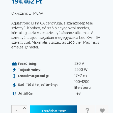
194.462 Ft
Cikkszám: EHM6AA
Aquastrong EHm 6A centrifugális szárazbeépítésű
szivattyú. Koptató, dörzsölő anyagoktól mentes,
kémiailag tiszta vizek szivattyúzásához alkalmas. A
szivattyú tulajdonságaiban megegyezik a Leo XHm 6A
szivattyúval. Maximális vízszállítás 1100 liter. Maximális
emelés 17 méter.
230 V
Feszültség:
2200 W
Teljesítmény:
17-7 m
Emelőmagasság:
100-1200
Szállítási teljesítmény:
liter/perc
1 év
Jótállás