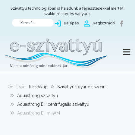
Szivattyú technológiában is haladunk a fejlesztésekkel mert Mi
szakkereskedés vagyunk.
Keresés
Belépés
Regisztráció
TOGG
Ön itt van:
Kezdőlap
Szivattyúk gyártók szerint
Aquastrong szivattyú
Aquastrong EH centrifugális szivattyú
Aquastrong EHm 5AM