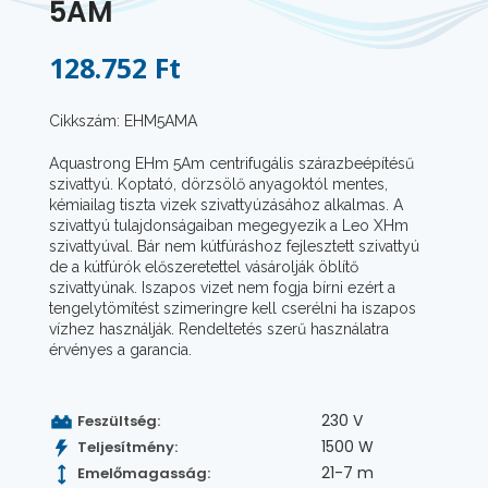
5AM
128.752 Ft
Cikkszám: EHM5AMA
Aquastrong EHm 5Am centrifugális szárazbeépítésű
szivattyú. Koptató, dörzsölő anyagoktól mentes,
kémiailag tiszta vizek szivattyúzásához alkalmas. A
szivattyú tulajdonságaiban megegyezik a Leo XHm
szivattyúval. Bár nem kútfúráshoz fejlesztett szivattyú
de a kútfúrók előszeretettel vásárolják öblítő
szivattyúnak. Iszapos vizet nem fogja bírni ezért a
tengelytömítést szimeringre kell cserélni ha iszapos
vízhez használják. Rendeltetés szerű használatra
érvényes a garancia.
230 V
Feszültség:
1500 W
Teljesítmény:
21-7 m
Emelőmagasság: