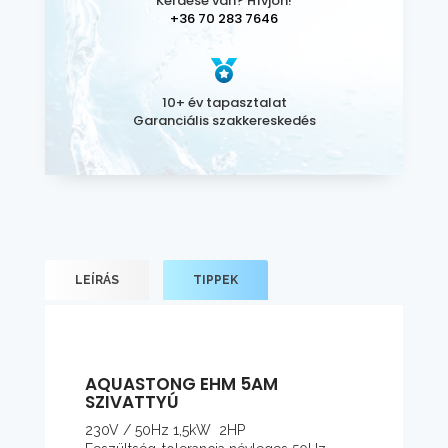
Kérdése van? Hívjon!
+36 70 283 7646
10+ év tapasztalat
Garanciális szakkereskedés
LEÍRÁS
TIPPEK
AQUASTONG EHM 5AM
SZIVATTYÚ
230V / 50Hz 1,5kW 2HP