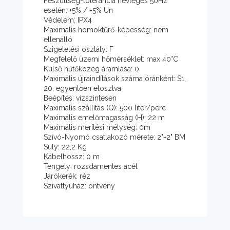
Feszültség-tolerancia névleges 50Hz
esetén: +5% / -5% Un
Védelem: IPX4
Maximális homoktűrő-képesség: nem
ellenálló
Szigetelési osztály: F
Megfelelő üzemi hőmérséklet: max 40°C
Külső hűtőközeg áramlása: 0
Maximális újraindítások száma óránként: S1,
20, egyenlően elosztva
Beépítés: vízszintesen
Maximális szállítás (Q): 500 liter/perc
Maximális emelőmagasság (H): 22 m
Maximális merítési mélység: 0m
Szívó-Nyomó csatlakozó mérete: 2"-2" BM
Súly: 22,2 Kg
Kábelhossz: 0 m
Tengely: rozsdamentes acél
Járókerék: réz
Szivattyúház: öntvény