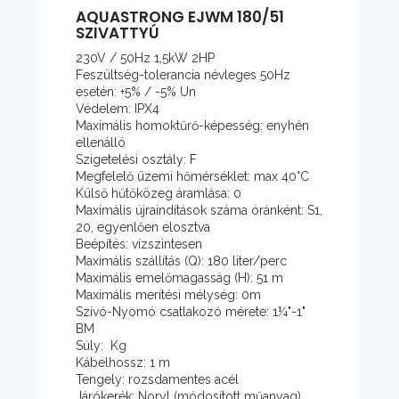
AQUASTRONG EJWM 180/51
SZIVATTYÚ
230V / 50Hz 1,5kW 2HP
Feszültség-tolerancia névleges 50Hz
esetén: +5% / -5% Un
Védelem: IPX4
Maximális homoktűrő-képesség: enyhén
ellenálló
Szigetelési osztály: F
Megfelelő üzemi hőmérséklet: max 40°C
Külső hűtőközeg áramlása: 0
Maximális újraindítások száma óránként: S1,
20, egyenlően elosztva
Beépítés: vízszintesen
Maximális szállítás (Q): 180 liter/perc
Maximális emelőmagasság (H): 51 m
Maximális merítési mélység: 0m
Szívó-Nyomó csatlakozó mérete: 1¼"-1"
BM
Súly: Kg
Kábelhossz: 1 m
Tengely: rozsdamentes acél
Járókerék: Noryl (módosított műanyag)