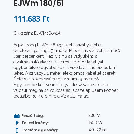
EJWm 180/51
111.683 Ft
Cikkszám: EJWM18051A
Aquastrong EJWm 180/51 kerti szivattyú teljes
emelésmagassága 51 méter. Maximális vizszállítása 180
liter percenként. Házi vízmű szivattyúként is
alkalmazható akár 100 literes hidrofor tartállyal
egybeépítve nagyobb házak vízellátását is biztosítani
lehet. A szivattyú 1 méter elektromos kábellel szerelt.
Önfelszívó képessége maximum -9 méterről.
Figyelembe kell venni, hogy a felszívás csak akkor
valósul meg ha szívó kosaras lábszelep üzem közben
legalább 30-40 cm re a víz alatt marad.
230 V
Feszültség:
1500 W
Teljesítmény:
40-22 m
Emelőmagasság: