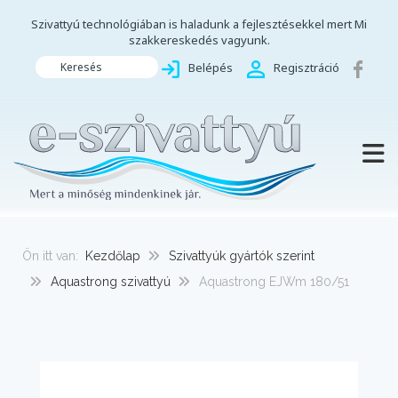
Szivattyú technológiában is haladunk a fejlesztésekkel mert Mi
szakkereskedés vagyunk.
Keresés
Belépés
Regisztráció
TOGG
Ön itt van:
Kezdőlap
Szivattyúk gyártók szerint
Aquastrong szivattyú
Aquastrong EJWm 180/51