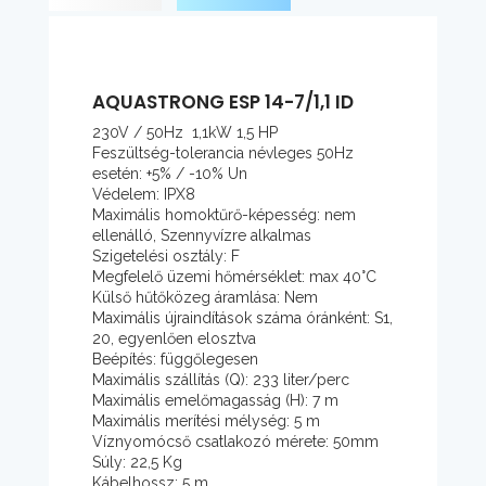
AQUASTRONG ESP 14-7/1,1 ID
230V / 50Hz 1,1kW 1,5 HP
Feszültség-tolerancia névleges 50Hz
esetén: +5% / -10% Un
Védelem: IPX8
Maximális homoktűrő-képesség: nem
ellenálló, Szennyvízre alkalmas
Szigetelési osztály: F
Megfelelő üzemi hőmérséklet: max 40°C
Külső hűtőközeg áramlása: Nem
Maximális újraindítások száma óránként: S1,
20, egyenlően elosztva
Beépítés: függőlegesen
Maximális szállítás (Q): 233 liter/perc
Maximális emelőmagasság (H): 7 m
Maximális merítési mélység: 5 m
Víznyomócső csatlakozó mérete: 50mm
Súly: 22,5 Kg
Kábelhossz: 5 m