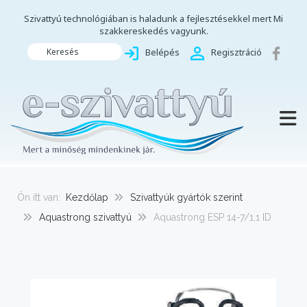
Szivattyú technológiában is haladunk a fejlesztésekkel mert Mi
szakkereskedés vagyunk.
Keresés
Belépés
Regisztráció
TOGG
Ön itt van:
Kezdőlap
Szivattyúk gyártók szerint
Aquastrong szivattyú
Aquastrong ESP 14-7/1,1 ID