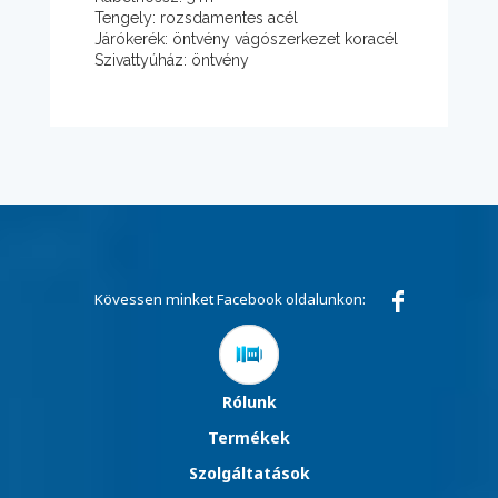
Tengely: rozsdamentes acél
Járókerék: öntvény vágószerkezet koracél
Szivattyúház: öntvény
Kövessen minket Facebook oldalunkon:
Rólunk
Termékek
Szolgáltatások