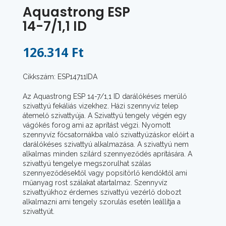
Aquastrong ESP
14-7/1,1 ID
126.314 Ft
Cikkszám: ESP14711IDA
Az Aquastrong ESP 14-7/1,1 ID darálókéses merülő
szivattyú fekáliás vizekhez. Házi szennyvíz telep
átemelő szivattyúja. A Szivattyú tengely végén egy
vágókés forog ami az aprítást végzi. Nyomott
szennyvíz főcsatornákba való szivattyúzáskor előírt a
darálókéses szivattyú alkalmazása. A szivattyú nem
alkalmas minden szilárd szennyeződés aprítására. A
szivattyú tengelye megszorulhat szálas
szennyeződésektől vagy popsitörlő kendőktől ami
műanyag rost szálakat atartalmaz. Szennyvíz
szivattyúkhoz érdemes szivattyú vezérlő dobozt
alkalmazni ami tengely szorulás esetén leállítja a
szivattyút.