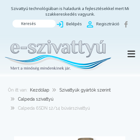
Szivattyú technológiában is haladunk a fejlesztésekkel mert Mi
szakkereskedés vagyunk.
Keresés
Belépés
Regisztráció
TOGG
Ön itt van:
Kezdőlap
Szivattyúk gyártók szerint
Calpeda szivattyú
Calpeda 6SDN 12/14 búvárszivattyú