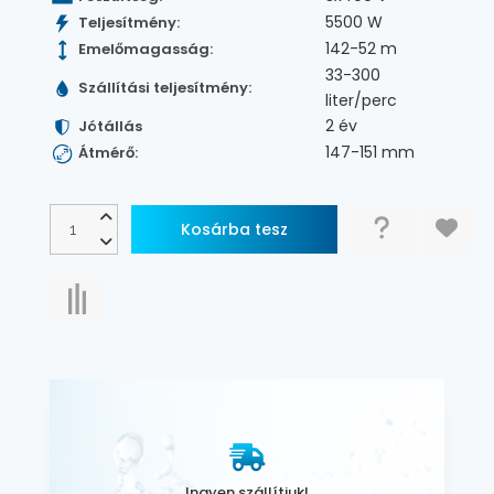
5500 W
Teljesítmény:
142-52 m
Emelőmagasság:
33-300
Szállítási teljesítmény:
liter/perc
2 év
Jótállás
147-151 mm
Átmérő:
Ingyen szállítjuk!