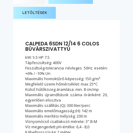
LETÖLTÉSEK
CALPEDA 6SDN 12/14 6 COLOS
BÚVÁRSZIVATTYÚ
kW: 5.5 HP 7.5
Tápfeszültség: 400V
Feszültség-tolerancia névleges 50Hz esetén:
+6% / -10% Un
Maximális homoktűrő-képesség: 150 g/m³
Megfelelő üzemi hőmérséklet: max 25°C
Külső hűtőközeg áramlása: min. 8 cm/mp
Maximális újraindítások száma óránként: 20,
egyenlően elosztva
Maximális szállítás (Q): 300 liter/perc
Maximális emelőmagasság (H): 142 m
Maximális merítési mélység: 200 m
Víznyomócső csatlakozó mérete: 3" B-M
Víz megengedett pH-értéke: 6,4 - 8,0
Kábelhosszúság: 2 méter