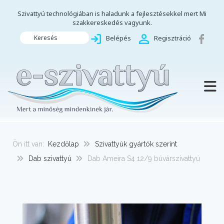
Szivattyú technológiában is haladunk a fejlesztésekkel mert Mi
szakkereskedés vagyunk.
Keresés
Belépés
Regisztráció
TOGG
Ön itt van:
Kezdőlap
Szivattyúk gyártók szerint
Dab szivattyú
Dab Ameira S4 12/9 búvárszivattyú