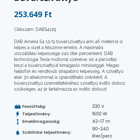
253.649 Ft
Cikkszám: DABS4129
DAB Ameira S4 12/9 búvárszivattyú ami 46 méterről is
képes a vizet a felszínre emelni. A maximális
vízszállítási képessége 240 liter percenként. DAB
technológia Tesla motorral szerelve, ez a párosítás
teszi a búvárszivattyút kimagasló minőséggé. Magas
hatásfok és rendkívüli strapabíró képesség. A szivattyú
akár 30 alkalommal is újraindítható óránként. A
búvárszivattyú üzemeltetéséhez szivattyú indító doboz
szükséges, az ár tartalmazza az indító dobozt.
230 V
Feszültség:
1500 W
Teljesítmény:
42-17 m
Emelőmagasság:
90-240
Szállítási teljesítmény:
liter/perc