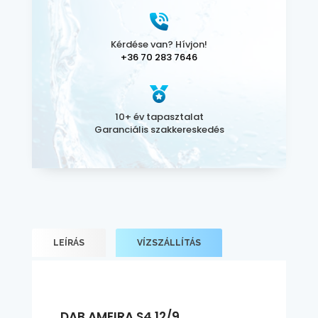
Kérdése van? Hívjon!
+36 70 283 7646
10+ év tapasztalat
Garanciális szakkereskedés
LEÍRÁS
VÍZSZÁLLÍTÁS
DAB AMEIRA S4 12/9