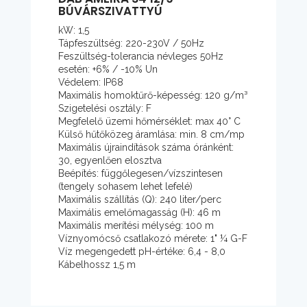
BÚVÁRSZIVATTYÚ
kW: 1,5
Tápfeszültség: 220-230V / 50Hz
Feszültség-tolerancia névleges 50Hz
esetén: +6% / -10% Un
Védelem: IP68
Maximális homoktűrő-képesség: 120 g/m³
Szigetelési osztály: F
Megfelelő üzemi hőmérséklet: max 40° C
Külső hűtőközeg áramlása: min. 8 cm/mp
Maximális újraindítások száma óránként:
30, egyenlően elosztva
Beépítés: függőlegesen/vízszintesen
(tengely sohasem lehet lefelé)
Maximális szállítás (Q): 240 liter/perc
Maximális emelőmagasság (H): 46 m
Maximális merítési mélység: 100 m
Víznyomócső csatlakozó mérete: 1" ¼ G-F
Víz megengedett pH-értéke: 6,4 - 8,0
Kábelhossz 1,5 m