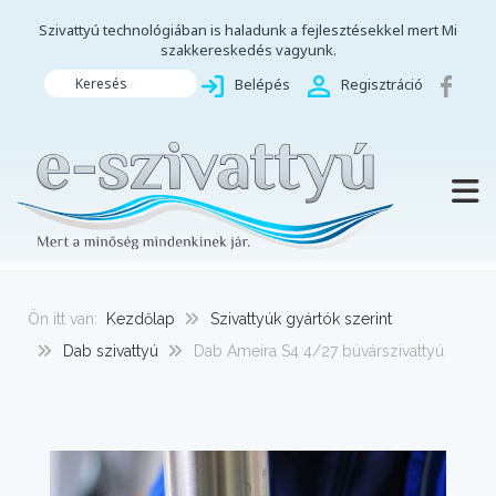
Szivattyú technológiában is haladunk a fejlesztésekkel mert Mi
szakkereskedés vagyunk.
Keresés
Belépés
Regisztráció
TOGG
Ön itt van:
Kezdőlap
Szivattyúk gyártók szerint
Dab szivattyú
Dab Ameira S4 4/27 búvárszivattyú