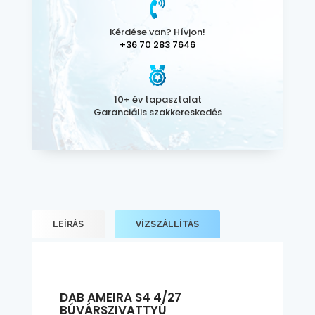
Kérdése van? Hívjon!
+36 70 283 7646
10+ év tapasztalat
Garanciális szakkereskedés
LEÍRÁS
VÍZSZÁLLÍTÁS
DAB AMEIRA S4 4/27
BÚVÁRSZIVATTYÚ