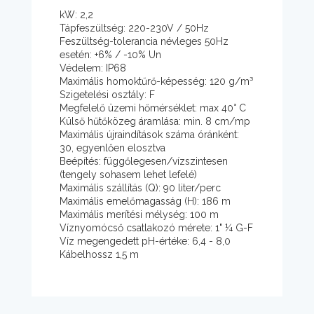
kW: 2,2
Tápfeszültség: 220-230V / 50Hz
Feszültség-tolerancia névleges 50Hz
esetén: +6% / -10% Un
Védelem: IP68
Maximális homoktűrő-képesség: 120 g/m³
Szigetelési osztály: F
Megfelelő üzemi hőmérséklet: max 40° C
Külső hűtőközeg áramlása: min. 8 cm/mp
Maximális újraindítások száma óránként:
30, egyenlően elosztva
Beépítés: függőlegesen/vízszintesen
(tengely sohasem lehet lefelé)
Maximális szállítás (Q): 90 liter/perc
Maximális emelőmagasság (H): 186 m
Maximális merítési mélység: 100 m
Víznyomócső csatlakozó mérete: 1" ¼ G-F
Víz megengedett pH-értéke: 6,4 - 8,0
Kábelhossz 1,5 m