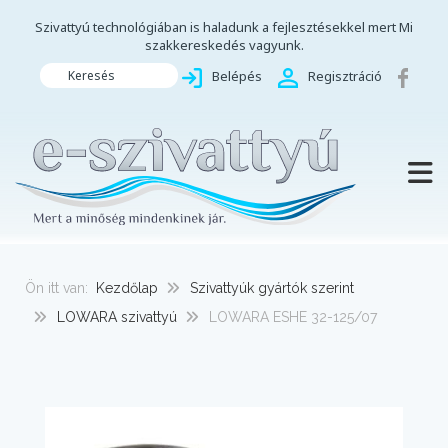
Szivattyú technológiában is haladunk a fejlesztésekkel mert Mi
szakkereskedés vagyunk.
Keresés
Belépés
Regisztráció
TOGG
Ön itt van:
Kezdőlap
Szivattyúk gyártók szerint
LOWARA szivattyú
LOWARA ESHE 32-125/07