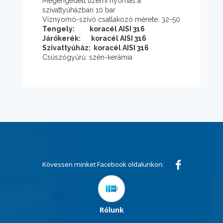
Megengedett üzemi nyomás a
szivattyúházban 10 bar
Víznyomó-szívó csatlakozó mérete: 32-50
Tengely: koracél AISI 316
Járókerék: koracél AISI 316
Szivattyúház: koracél AISI 316
Csúszógyűrű: szén-kerámia
Kövessen minket Facebook oldalunkon:
Rólunk