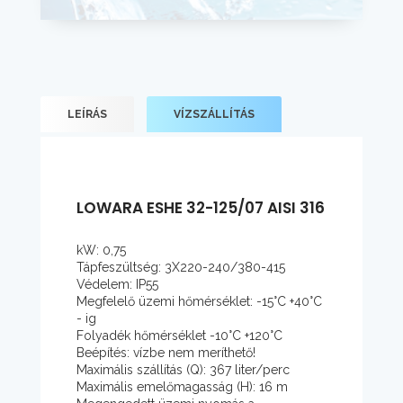
LEÍRÁS
VÍZSZÁLLÍTÁS
LOWARA ESHE 32-125/07 AISI 316
kW: 0,75
Tápfeszültség: 3X220-240/380-415
Védelem: IP55
Megfelelő üzemi hőmérséklet: -15°C +40°C
- ig
Folyadék hőmérséklet -10°C +120°C
Beépítés: vízbe nem meríthető!
Maximális szállítás (Q): 367 liter/perc
Maximális emelőmagasság (H): 16 m