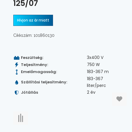
125/07
Hívjon az ár miatt
Cikkszám: 101860130
3x400 V
Feszültség:
750 W
Teljesítmény:
183-367 m
Emelőmagasság:
183-367
Szállítási teljesítmény:
liter/perc
2 év
Jótállás