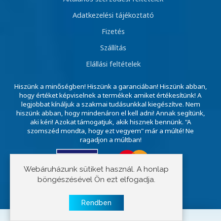
Adatkezelési tájékoztató
Fizetés
Szállítás
Elállási feltételek
Hiszünk a minőségben! Hiszünk a garanciában! Hiszünk abban,
hogy értéket képviselnek a termékek amiket értékesítünk! A
legjobbat kínáljuk a szakmai tudásunkkal kiegészítve. Nem
hiszünk abban, hogy mindenáron el kell adni! Annak segítünk,
aki kéri! Azokat támogatjuk, akik hisznek bennünk. "A
szomszéd mondta, hogy ezt vegyem" már a múlté! Ne
ragadjon a múltban!
Webáruházunk sütiket használ. A honlap
böngészésével Ön ezt elfogadja.
Copyright © 2023 E-szivattyú
Rendben