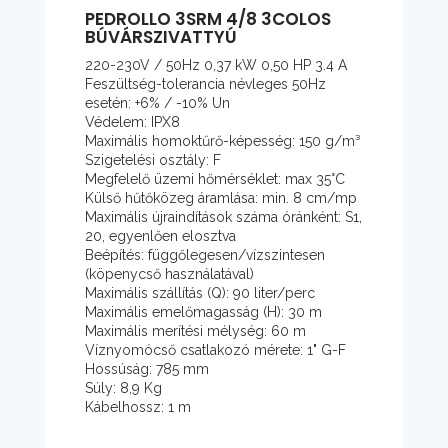
PEDROLLO 3SRM 4/8 3COLOS
BÚVÁRSZIVATTYÚ
220-230V / 50Hz 0,37 kW 0,50 HP 3.4 A
Feszültség-tolerancia névleges 50Hz
esetén: +6% / -10% Un
Védelem: IPX8
Maximális homoktűrő-képesség: 150 g/m³
Szigetelési osztály: F
Megfelelő üzemi hőmérséklet: max 35°C
Külső hűtőközeg áramlása: min. 8 cm/mp
Maximális újraindítások száma óránként: S1,
20, egyenlően elosztva
Beépítés: függőlegesen/vízszintesen
(köpenycső használatával)
Maximális szállítás (Q): 90 liter/perc
Maximális emelőmagasság (H): 30 m
Maximális merítési mélység: 60 m
Víznyomócső csatlakozó mérete: 1" G-F
Hossúság: 785 mm
Súly: 8,9 Kg
Kábelhossz: 1 m