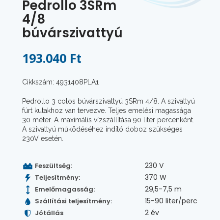
Pedrollo 3SRm
4/8
búvárszivattyú
193.040 Ft
Cikkszám: 4931408PLA1
Pedrollo 3 colos búvárszivattyú 3SRm 4/8. A szivattyú
fúrt kutakhoz van tervezve. Teljes emelési magassága
30 méter. A maximális vízszállítása 90 liter percenként.
A szivattyú működéséhez indító doboz szükséges
230V esetén.
230 V
Feszültség:
370 W
Teljesítmény:
29,5-7,5 m
Emelőmagasság:
15-90 liter/perc
Szállítási teljesítmény:
2 év
Jótállás