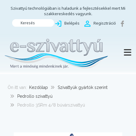
Szivattyú technológiában is haladunk a fejlesztésekkel mert Mi
szakkereskedés vagyunk.
Keresés
Belépés
Regisztráció
TOGG
Ön itt van:
Kezdőlap
Szivattyúk gyártók szerint
Pedrollo szivattyú
Pedrollo 3SRm 4/8 búvárszivattyú