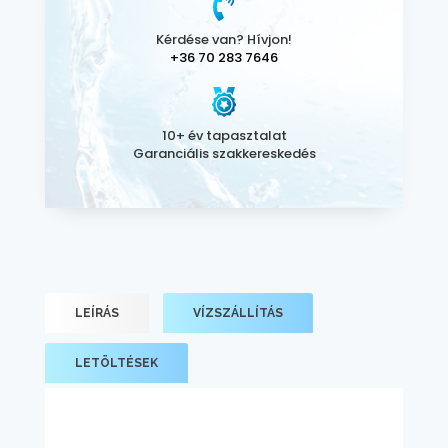
Kérdése van? Hívjon!
+36 70 283 7646
10+ év tapasztalat
Garanciális szakkereskedés
LEÍRÁS
VÍZSZÁLLÍTÁS
LETÖLTÉSEK