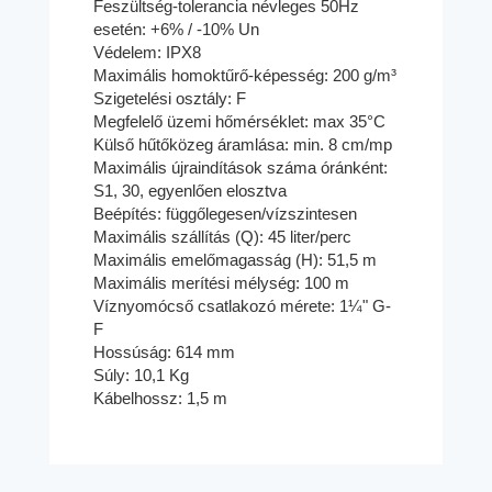
Feszültség-tolerancia névleges 50Hz
esetén: +6% / -10% Un
Védelem: IPX8
Maximális homoktűrő-képesség: 200 g/m³
Szigetelési osztály: F
Megfelelő üzemi hőmérséklet: max 35°C
Külső hűtőközeg áramlása: min. 8 cm/mp
Maximális újraindítások száma óránként:
S1, 30, egyenlően elosztva
Beépítés: függőlegesen/vízszintesen
Maximális szállítás (Q): 45 liter/perc
Maximális emelőmagasság (H): 51,5 m
Maximális merítési mélység: 100 m
Víznyomócső csatlakozó mérete: 1¼" G-
F
Hossúság: 614 mm
Súly: 10,1 Kg
Kábelhossz: 1,5 m