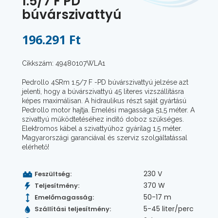
1.5/7 F PD
búvárszivattyú
196.291 Ft
Cikkszám: 49480107WLA1
Pedrollo 4SRm 1.5/7 F -PD búvárszivattyú jelzése azt
jelenti, hogy a búvárszivattyú 45 literes vizszállításra
képes maximálisan. A hidraulikus részt saját gyártású
Pedrollo motor hajtja. Emelési magassága 51,5 méter. A
szivattyú működtetéséhez indító doboz szükséges.
Elektromos kábel a szivattyúhoz gyárilag 1,5 méter.
Magyarországi garanciával és szerviz szolgáltatással
elérhető!
230 V
Feszültség:
370 W
Teljesítmény:
50-17 m
Emelőmagasság:
5-45 liter/perc
Szállítási teljesítmény: