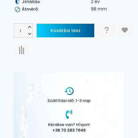
2 év
Jótállás
98 mm
Átmérő:
Szállítási idő: 1-3 nap
Kérdése van? Hívjon!
+36 70 283 7646