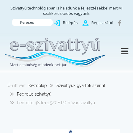
Szivattyú technológiában is haladunk a fejlesztésekkel mert Mi
szakkereskedés vagyunk.
Keresés
Belépés
Regisztráció
TOGG
Ön itt van:
Kezdőlap
Szivattyúk gyártók szerint
Pedrollo szivattyú
Pedrollo 4SRm 1.5/7 F PD búvárszivattyú