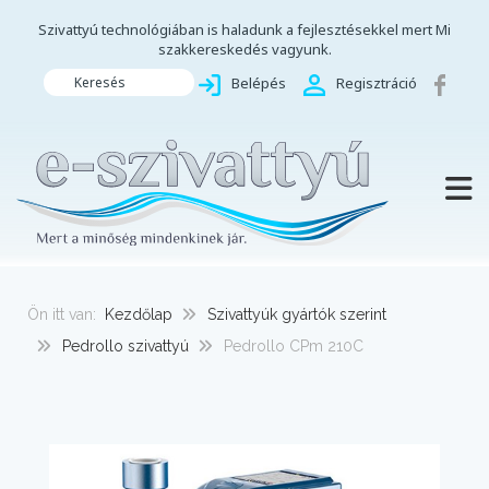
Szivattyú technológiában is haladunk a fejlesztésekkel mert Mi
szakkereskedés vagyunk.
Keresés
Belépés
Regisztráció
TOGG
Ön itt van:
Kezdőlap
Szivattyúk gyártók szerint
Pedrollo szivattyú
Pedrollo CPm 210C