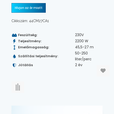
Hívjon az ár miatt
Cikkszám: 44CM27CA1
230V
Feszültség:
2200 W
Teljesítmény:
45,5-27 m
Emelőmagasság:
50-250
Szállítási teljesítmény:
liter/perc
2 év
Jótállás