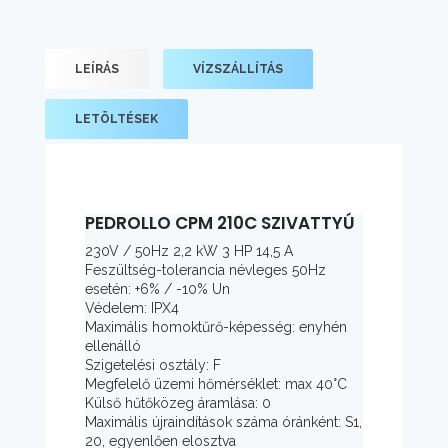
LEÍRÁS
VÍZSZÁLLÍTÁS
LETÖLTÉSEK
PEDROLLO CPM 210C SZIVATTYÚ
230V / 50Hz 2,2 kW 3 HP 14,5 A
Feszültség-tolerancia névleges 50Hz
esetén: +6% / -10% Un
Védelem: IPX4
Maximális homoktűrő-képesség: enyhén
ellenálló
Szigetelési osztály: F
Megfelelő üzemi hőmérséklet: max 40°C
Külső hűtőközeg áramlása: 0
Maximális újraindítások száma óránként: S1,
20, egyenlően elosztva