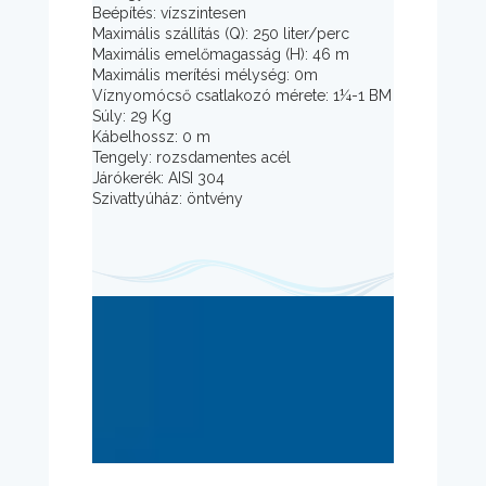
Beépítés: vízszintesen
Maximális szállítás (Q): 250 liter/perc
Maximális emelőmagasság (H): 46 m
Maximális merítési mélység: 0m
Víznyomócső csatlakozó mérete: 1¼-1 BM
Súly: 29 Kg
Kábelhossz: 0 m
Tengely: rozsdamentes acél
Járókerék: AISI 304
Szivattyúház: öntvény
Kövessen