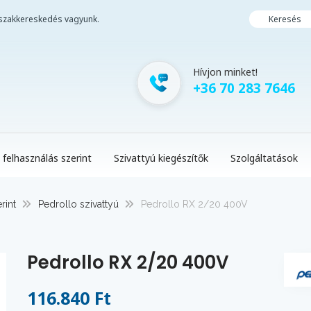
i szakkereskedés vagyunk.
Keresés
Hívjon minket!
+36 70 283 7646
 felhasználás szerint
Szivattyú kiegészítők
Szolgáltatások
rint
Pedrollo szivattyú
Pedrollo RX 2/20 400V
Pedrollo RX 2/20 400V
116.840 Ft