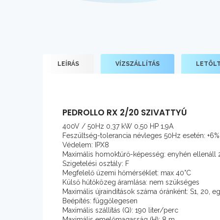
LEÍRÁS
VÍZSZÁLLÍTÁS
LETÖL
PEDROLLO RX 2/20 SZIVATTYÚ
400V / 50Hz 0,37 kW 0,50 HP 1,9A
Feszültség-tolerancia névleges 50Hz esetén: +6
Védelem: IPX8
Maximális homoktűrő-képesség: enyhén ellenál
Szigetelési osztály: F
Megfelelő üzemi hőmérséklet: max 40°C
Külső hűtőközeg áramlása: nem szükséges
Maximális újraindítások száma óránként: S1, 20, e
Beépítés: függőlegesen
Maximális szállítás (Q): 190 liter/perc
Maximális emelőmagasság (H): 8 m