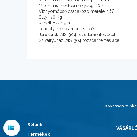
Maximális merítési mélység: 10m
Víznyomócső csatlakozó mérete: 1 ¼"
Súly: 5,8 Kg
Kábelhossz: 5 m
Tengely: rozsdamentes acél
Járókerék: AISI 304 rozsdamentes acél
Szivattyúház: AISI 304 rozsdamentes acél
Kövessen minket
Rólunk
VÁSÁRLÓ
Termékek