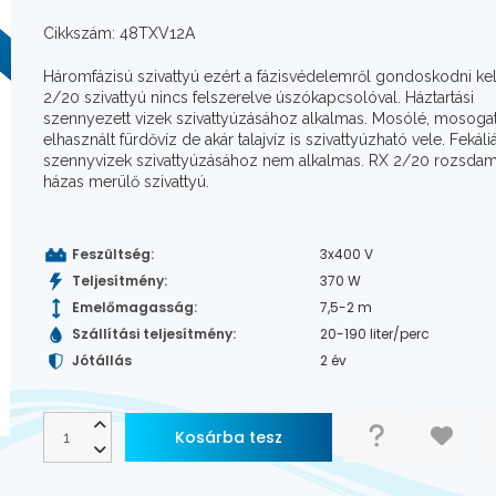
Cikkszám: 48TXV12A
Háromfázisú szivattyú ezért a fázisvédelemről gondoskodni kel
2/20 szivattyú nincs felszerelve úszókapcsolóval. Háztartási
szennyezett vizek szivattyúzásához alkalmas. Mosólé, mosogat
elhasznált fürdővíz de akár talajvíz is szivattyúzható vele. Fekáli
szennyvizek szivattyúzásához nem alkalmas. RX 2/20 rozsda
házas merülő szivattyú.
Feszültség:
3x400 V
Teljesítmény:
370 W
Emelőmagasság:
7,5-2 m
Szállítási teljesítmény:
20-190 liter/perc
Jótállás
2 év