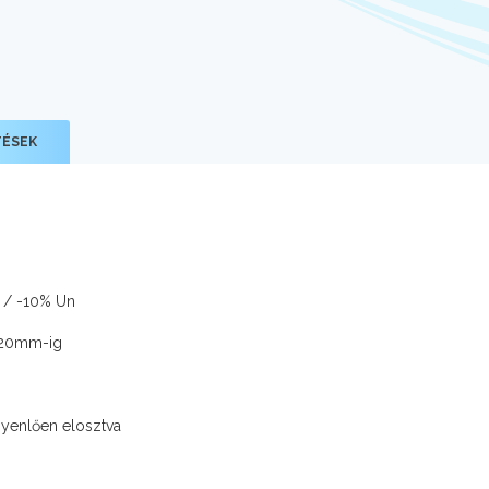
TÉSEK
% / -10% Un
l 20mm-ig
gyenlően elosztva