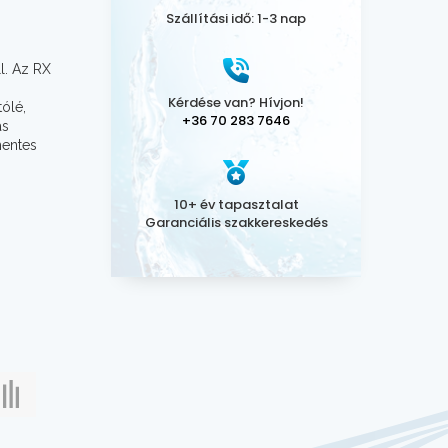
Szállítási idő: 1-3 nap
l. Az RX
Kérdése van? Hívjon!
ólé,
+36 70 283 7646
ás
mentes
10+ év tapasztalat
Garanciális szakkereskedés