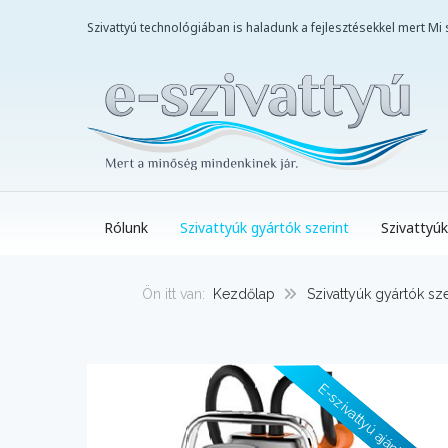
Szivattyú technológiában is haladunk a fejlesztésekkel mert M
Rólunk
Szivattyúk gyártók szerint
Szivattyúk
Ön itt van:
Kezdőlap
Szivattyúk gyártók sze
E-szivattyú ajánlásával