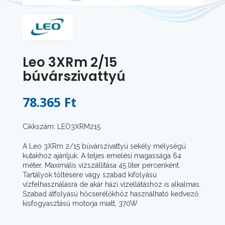
Leo 3XRm 2/15
búvárszivattyú
78.365 Ft
Cikkszám: LEO3XRM215
A Leo 3XRm 2/15 búvárszivattyú sekély mélységű
kutakhoz ajánljuk. A teljes emelési magassága 64
méter. Maximális vízszállítása 45 liter percenként.
Tartályok töltésére vagy szabad kifolyású
vízfelhasználásra de akár házi vízellátáshoz is alkalmas.
Szabad átfolyású hőcserélőkhöz használható kedvező
kisfogyasztású motorja miatt, 370W