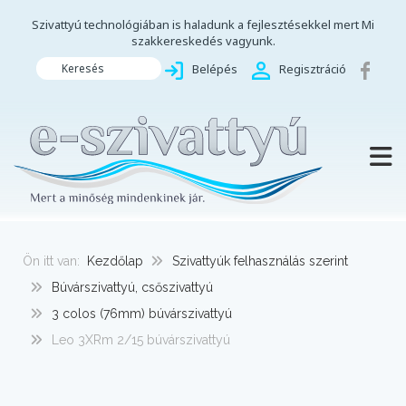
Szivattyú technológiában is haladunk a fejlesztésekkel mert Mi
szakkereskedés vagyunk.
Keresés
Belépés
Regisztráció
TOGG
Ön itt van:
Kezdőlap
Szivattyúk felhasználás szerint
Búvárszivattyú, csőszivattyú
3 colos (76mm) búvárszivattyú
Leo 3XRm 2/15 búvárszivattyú