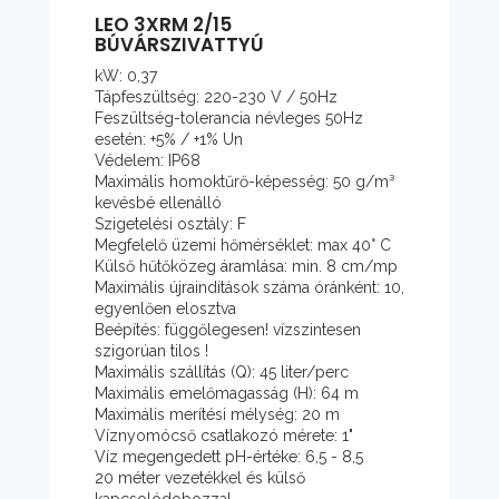
LEO 3XRM 2/15
BÚVÁRSZIVATTYÚ
kW: 0,37
Tápfeszültség: 220-230 V / 50Hz
Feszültség-tolerancia névleges 50Hz
esetén: +5% / +1% Un
Védelem: IP68
Maximális homoktűrő-képesség: 50 g/m³
kevésbé ellenálló
Szigetelési osztály: F
Megfelelő üzemi hőmérséklet: max 40° C
Külső hűtőközeg áramlása: min. 8 cm/mp
Maximális újraindítások száma óránként: 10,
egyenlően elosztva
Beépítés: függőlegesen! vízszintesen
szigorúan tilos !
Maximális szállítás (Q): 45 liter/perc
Maximális emelőmagasság (H): 64 m
Maximális merítési mélység: 20 m
Víznyomócső csatlakozó mérete: 1"
Víz megengedett pH-értéke: 6,5 - 8,5
20 méter vezetékkel és külső
kapcsolódobozzal