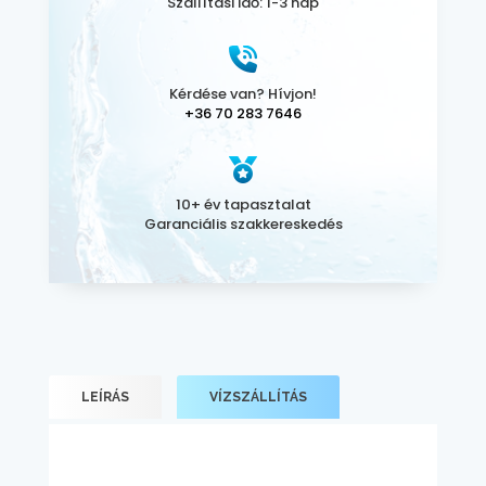
Szállítási idő: 1-3 nap
Kérdése van? Hívjon!
+36 70 283 7646
10+ év tapasztalat
Garanciális szakkereskedés
LEÍRÁS
VÍZSZÁLLÍTÁS