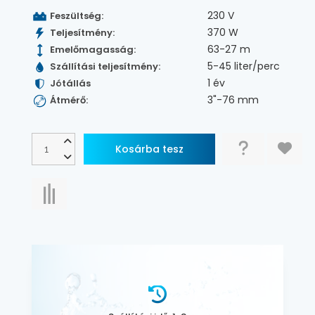
230 V
Feszültség:
370 W
Teljesítmény:
63-27 m
Emelőmagasság:
5-45 liter/perc
Szállítási teljesítmény:
1 év
Jótállás
3"-76 mm
Átmérő: