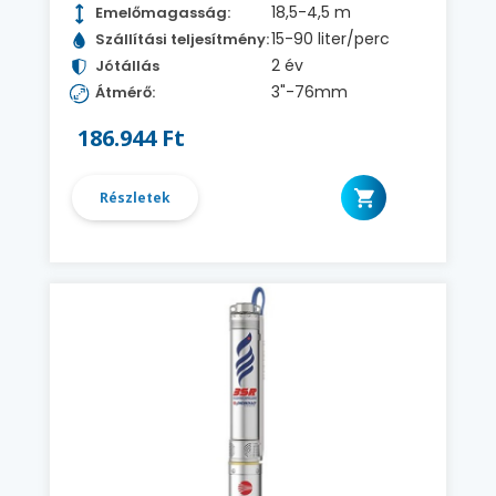
18,5-4,5 m
Emelőmagasság:
15-90 liter/perc
Szállítási teljesítmény:
2 év
Jótállás
3"-76mm
Átmérő:
186.944 Ft
Részletek