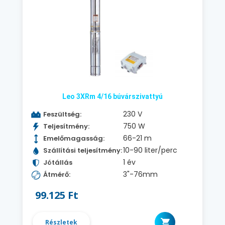
Leo 3XRm 4/16 búvárszivattyú
230 V
Feszültség:
750 W
Teljesítmény:
66-21 m
Emelőmagasság:
10-90 liter/perc
Szállítási teljesítmény:
1 év
Jótállás
3"-76mm
Átmérő:
99.125 Ft
Részletek