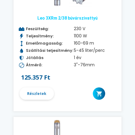
Leo 3XRm 2/38 búvárszivattyú
230 V
Feszültség:
1100 W
Teljesítmény:
160-69 m
Emelőmagasság:
5-45 liter/perc
Szállítási teljesítmény:
1 év
Jótállás
3"-76mm
Átmérő:
125.357 Ft
Részletek