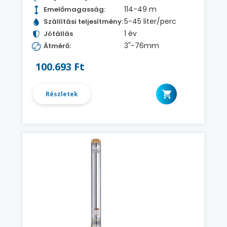
114-49 m
Emelőmagasság:
5-45 liter/perc
Szállítási teljesítmény:
1 év
Jótállás
3"-76mm
Átmérő:
100.693 Ft
Részletek