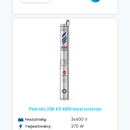
Pedrollo 3SR 4/5 400V búvárszivattyú
3x400 V
Feszültség:
370 W
Teljesítmény: