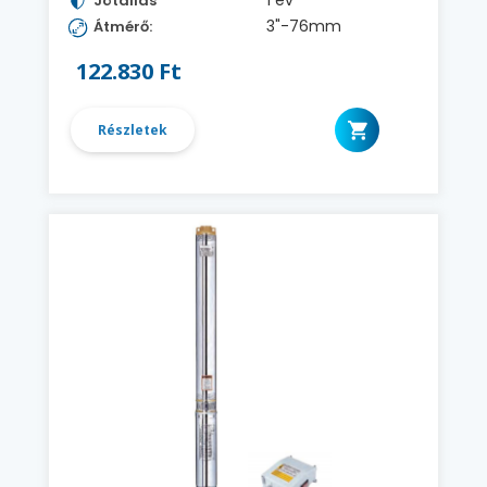
1 év
Jótállás
3"-76mm
Átmérő:
122.830 Ft
Részletek