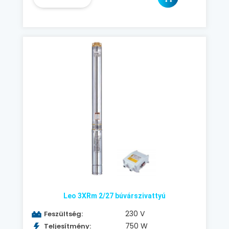
Leo 3XRm 2/27 búvárszivattyú
230 V
Feszültség:
750 W
Teljesítmény: