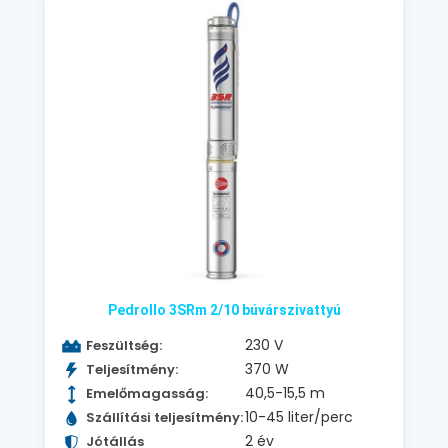
Pedrollo 3SRm 2/10 búvárszivattyú
230 V
Feszültség:
370 W
Teljesítmény:
40,5-15,5 m
Emelőmagasság:
10-45 liter/perc
Szállítási teljesítmény:
2 év
Jótállás