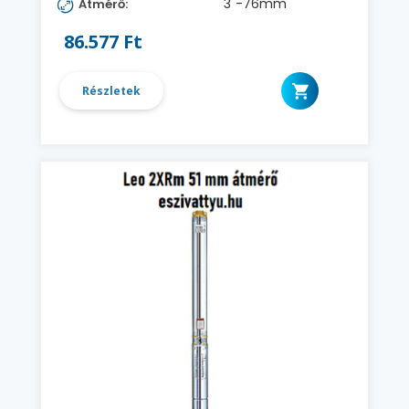
3"-76mm
Átmérő:
86.577 Ft
Részletek