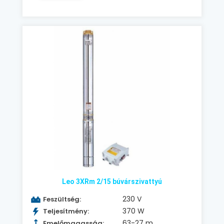
Leo 3XRm 2/15 búvárszivattyú
230 V
Feszültség:
370 W
Teljesítmény:
63-27 m
Emelőmagasság: