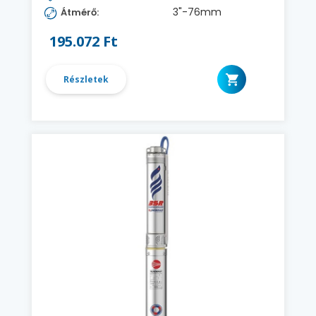
3"-76mm
Átmérő:
195.072 Ft
Részletek