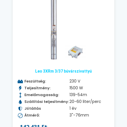
Leo 3XRm 3/37 búvárszivattyú
230 V
Feszültség:
1500 W
Teljesítmény:
139-54m
Emelőmagasság:
20-60 liter/perc
Szállítási teljesítmény:
1 év
Jótállás
3"-76mm
Átmérő:
142.431 Ft