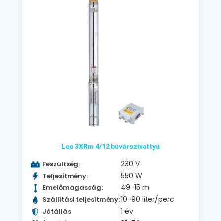
Leo 3XRm 4/12 búvárszivattyú
230 V
Feszültség:
550 W
Teljesítmény:
49-15 m
Emelőmagasság:
10-90 liter/perc
Szállítási teljesítmény:
1 év
Jótállás