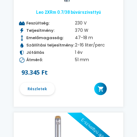
Leo 2XRm 0.7/38 búvárszivattyú
230 V
Feszültség:
370 W
Teljesítmény:
47-18 m
Emelőmagasság:
2-16 liter/perc
Szállítási teljesítmény:
1 év
Jótállás
51 mm
Átmérő:
93.345 Ft
Részletek
E-szivattyú ajánlásával