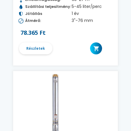
5-45 liter/perc
Szállítási teljesítmény:
1 év
Jótállás
3"-76 mm
Átmérő:
78.365 Ft
Részletek