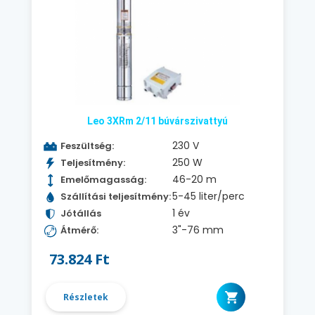
Leo 3XRm 2/11 búvárszivattyú
230 V
Feszültség:
250 W
Teljesítmény:
46-20 m
Emelőmagasság:
5-45 liter/perc
Szállítási teljesítmény:
1 év
Jótállás
3"-76 mm
Átmérő:
73.824 Ft
Részletek