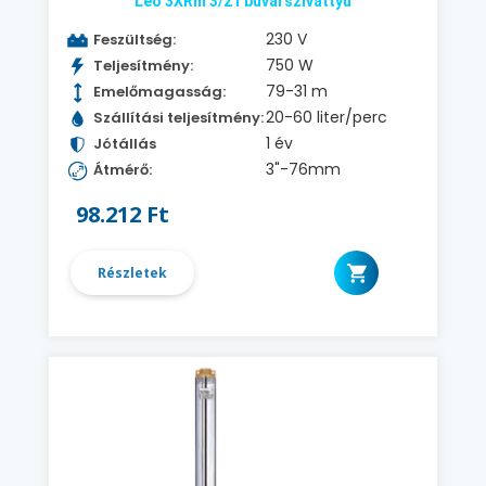
Leo 3XRm 3/21 búvárszivattyú
230 V
Feszültség:
750 W
Teljesítmény:
79-31 m
Emelőmagasság:
20-60 liter/perc
Szállítási teljesítmény:
1 év
Jótállás
3"-76mm
Átmérő:
98.212 Ft
Részletek