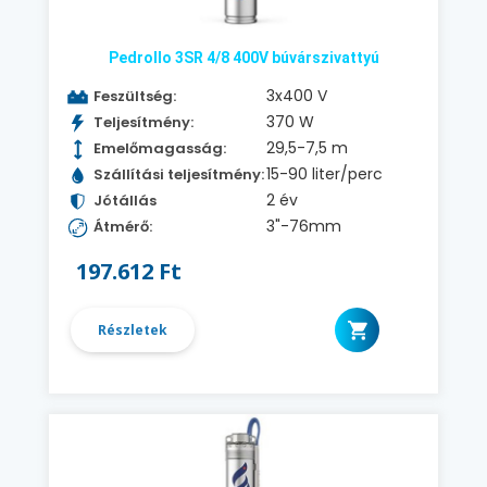
Pedrollo 3SR 4/8 400V búvárszivattyú
3x400 V
Feszültség:
370 W
Teljesítmény:
29,5-7,5 m
Emelőmagasság:
15-90 liter/perc
Szállítási teljesítmény:
2 év
Jótállás
3"-76mm
Átmérő:
197.612 Ft
Részletek