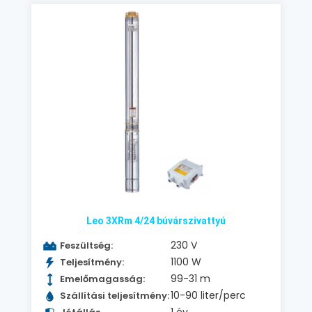
Leo 3XRm 4/24 búvárszivattyú
230 V
Feszültség:
1100 W
Teljesítmény:
99-31 m
Emelőmagasság:
10-90 liter/perc
Szállítási teljesítmény: