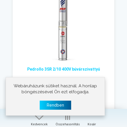
Pedrollo 3SR 2/10 400V búvárszivattyú
3x400 V
Feszültség:
370 W
Webáruházunk sütiket használ. A honlap
Teljesítmény:
böngészésével Ön ezt elfogadja.
40,5-15,5 m
Emelőmagasság:
10-45 liter/perc
Szállítási teljesítmény:
Rendben
2 év
Jótállás
3"-76mm
Átmérő:
199.136 Ft
Kedvencek
Összehasonlítás
Kosár