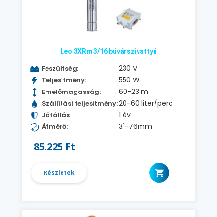
Leo 3XRm 3/16 búvárszivattyú
230 V
Feszültség:
550 W
Teljesítmény:
60-23 m
Emelőmagasság:
20-60 liter/perc
Szállítási teljesítmény:
1 év
Jótállás
3"-76mm
Átmérő:
85.225 Ft
Részletek