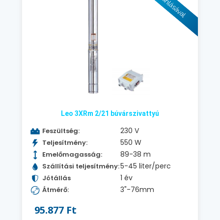
Leo 3XRm 2/21 búvárszivattyú
230 V
Feszültség:
550 W
Teljesítmény:
89-38 m
Emelőmagasság:
5-45 liter/perc
Szállítási teljesítmény:
1 év
Jótállás
3"-76mm
Átmérő:
95.877 Ft