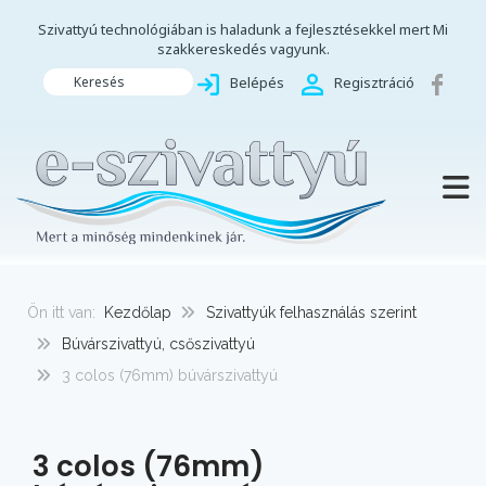
Szivattyú technológiában is haladunk a fejlesztésekkel mert Mi
szakkereskedés vagyunk.
Keresés
Belépés
Regisztráció
TOGG
Ön itt van:
Kezdőlap
Szivattyúk felhasználás szerint
Búvárszivattyú, csőszivattyú
3 colos (76mm) búvárszivattyú
3 colos (76mm)