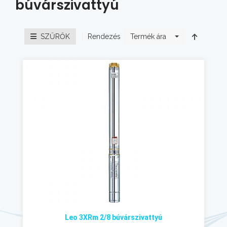
búvárszivattyú
Rendezés
SZŰRŐK
Termék ára
Leo 3XRm 2/8 búvárszivattyú