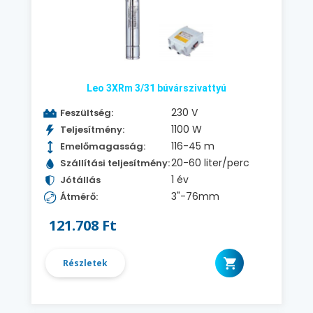
Leo 3XRm 3/31 búvárszivattyú
230 V
Feszültség:
1100 W
Teljesítmény:
116-45 m
Emelőmagasság:
20-60 liter/perc
Szállítási teljesítmény:
1 év
Jótállás
3"-76mm
Átmérő:
121.708 Ft
Részletek