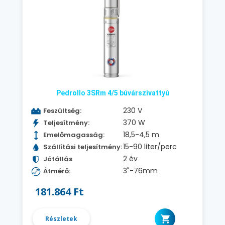
Pedrollo 3SRm 4/5 búvárszivattyú
230 V
Feszültség:
370 W
Teljesítmény:
18,5-4,5 m
Emelőmagasság:
15-90 liter/perc
Szállítási teljesítmény:
2 év
Jótállás
3"-76mm
Átmérő:
181.864 Ft
Részletek