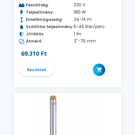
230 V
Feszültség:
180 W
Teljesítmény:
34-14 m
Emelőmagasság:
5-45 liter/perc
Szállítási teljesítmény:
1 év
Jótállás
3"-76 mm
Átmérő:
69.310 Ft
Részletek