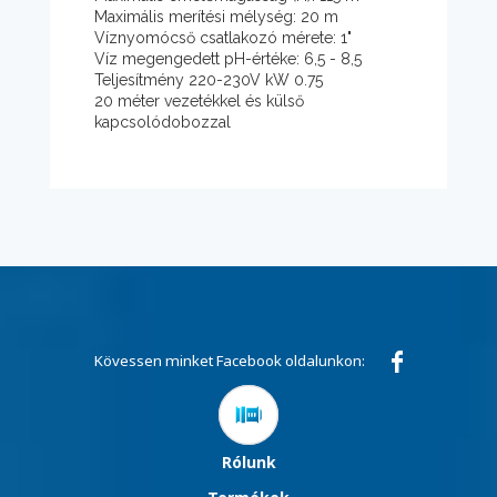
Maximális merítési mélység: 20 m
Víznyomócső csatlakozó mérete: 1"
Víz megengedett pH-értéke: 6,5 - 8,5
Teljesítmény 220-230V kW 0.75
20 méter vezetékkel és külső
kapcsolódobozzal
Kövessen minket Facebook oldalunkon:
Rólunk