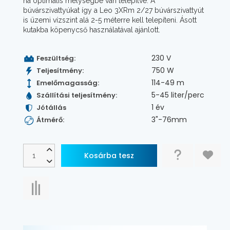
ha optimális mélységbe van telepítve. A
búvárszivattyúkat így a Leo 3XRm 2/27 búvárszivattyút
is üzemi vízszint alá 2-5 méterre kell telepíteni. Ásott
kutakba köpenycső használatával ajánlott.
230 V
Feszültség:
750 W
Teljesítmény:
114-49 m
Emelőmagasság:
5-45 liter/perc
Szállítási teljesítmény:
1 év
Jótállás
3"-76mm
Átmérő: