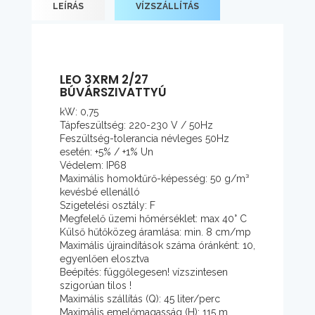
LEÍRÁS
VÍZSZÁLLÍTÁS
LEO 3XRM 2/27
BÚVÁRSZIVATTYÚ
kW: 0,75
Tápfeszültség: 220-230 V / 50Hz
Feszültség-tolerancia névleges 50Hz
esetén: +5% / +1% Un
Védelem: IP68
Maximális homoktűrő-képesség: 50 g/m³
kevésbé ellenálló
Szigetelési osztály: F
Megfelelő üzemi hőmérséklet: max 40° C
Külső hűtőközeg áramlása: min. 8 cm/mp
Maximális újraindítások száma óránként: 10,
egyenlően elosztva
Beépítés: függőlegesen! vízszintesen
szigorúan tilos !
Maximális szállítás (Q): 45 liter/perc
Maximális emelőmagasság (H): 115 m