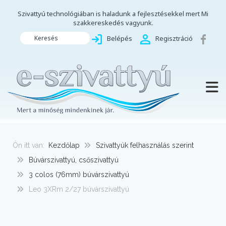
Szivattyú technológiában is haladunk a fejlesztésekkel mert Mi
szakkereskedés vagyunk.
Keresés
Belépés
Regisztráció
TOGG
Ön itt van:
Kezdőlap
Szivattyúk felhasználás szerint
Búvárszivattyú, csőszivattyú
3 colos (76mm) búvárszivattyú
Leo 3XRm 2/27 búvárszivattyú