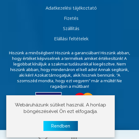
Adatkezelési tájékoztató
Fizetés
Szállítás
Elállási feltételek
Hiszünk a minőségben! Hiszünk a garanciában! Hiszünk abban,
hogy értéket képviselnek a termékek amiket értékesítünk! A
legjobbat kínáljuk a szakmai tudásunkkal kiegészítve. Nem
hiszünk abban, hogy mindenáron el kell adni! Annak segítünk,
aki kéri! Azokat támogatjuk, akik hisznek bennünk. "A
szomszéd mondta, hogy ezt vegyem" már a múlté! Ne
ragadjon a múltban!
Webáruházunk sütiket használ. A honlap
böngészésével Ön ezt elfogadja.
Copyright © 2023 E-szivattyú
Rendben