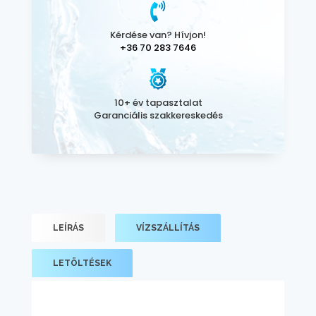
Kérdése van? Hívjon!
+36 70 283 7646
10+ év tapasztalat
Garanciális szakkereskedés
LEÍRÁS
VÍZSZÁLLÍTÁS
LETÖLTÉSEK