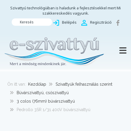
Szivattyú technológiában is haladunk a fejlesztésekkel mert Mi
szakkereskedés vagyunk.
Keresés
Belépés
Regisztráció
TOGG
Ön itt van:
Kezdőlap
Szivattyúk felhasználás szerint
Búvárszivattyú, csőszivattyú
3 colos (76mm) búvárszivattyú
Pedrollo 3SR 1/31 400V búvárszivattyú