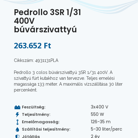
Pedrollo 3SR 1/31
400V
búvárszivattyú
263.652 Ft
Cikkszám: 4931131PLA
Pedrollo 3 colos búvárszivattyú 3SR 1/31 400V. A
szivattyú fúrt kutakhoz van tervezve. Teljes emelési
magassága 133 méter. A maximális vízszállítása 30 liter
percenként.
3x400 V
Feszültség:
550 W
Teljesítmény:
126-35 m
Emelőmagasság:
5-30 liter/perc
Szállítási teljesítmény:
2 év
Jótállás