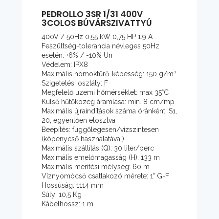
PEDROLLO 3SR 1/31 400V
3COLOS BÚVÁRSZIVATTYÚ
400V / 50Hz 0,55 kW 0,75 HP 1.9 A
Feszültség-tolerancia névleges 50Hz
esetén: +6% / -10% Un
Védelem: IPX8
Maximális homoktűrő-képesség: 150 g/m³
Szigetelési osztály: F
Megfelelő üzemi hőmérséklet: max 35°C
Külső hűtőközeg áramlása: min. 8 cm/mp
Maximális újraindítások száma óránként: S1,
20, egyenlően elosztva
Beépítés: függőlegesen/vízszintesen
(köpenycső használatával)
Maximális szállítás (Q): 30 liter/perc
Maximális emelőmagasság (H): 133 m
Maximális merítési mélység: 60 m
Víznyomócső csatlakozó mérete: 1" G-F
Hossúság: 1114 mm
Súly: 10,5 Kg
Kábelhossz: 1 m