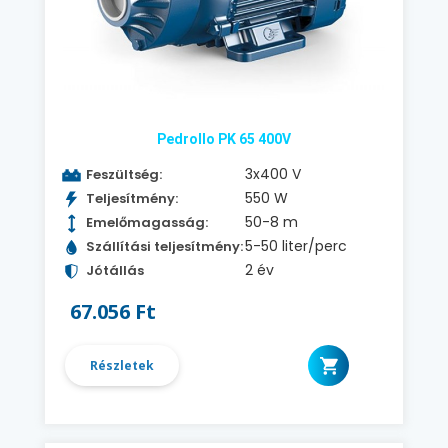
Pedrollo PK 65 400V
3x400 V
Feszültség:
550 W
Teljesítmény:
50-8 m
Emelőmagasság:
5-50 liter/perc
Szállítási teljesítmény:
2 év
Jótállás
67.056 Ft
Részletek