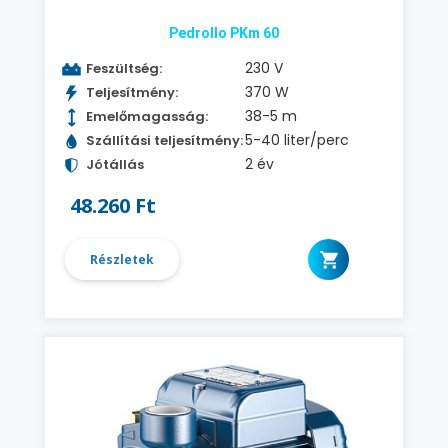
Pedrollo PKm 60
230 V
Feszültség:
370 W
Teljesítmény:
38-5 m
Emelőmagasság:
5-40 liter/perc
Szállítási teljesítmény:
2 év
Jótállás
48.260 Ft
Részletek