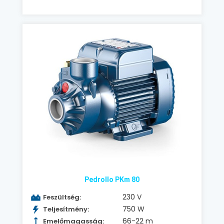
Pedrollo PKm 80
230 V
Feszültség:
750 W
Teljesítmény:
66-22 m
Emelőmagasság: