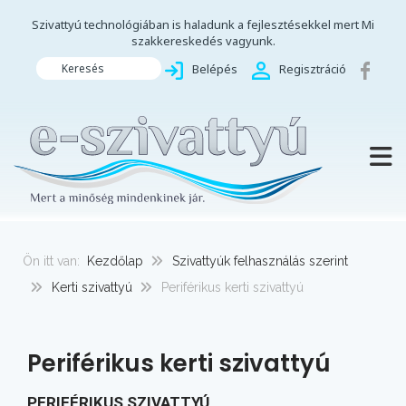
Szivattyú technológiában is haladunk a fejlesztésekkel mert Mi
szakkereskedés vagyunk.
Keresés
Belépés
Regisztráció
TOGG
Ön itt van:
Kezdőlap
Szivattyúk felhasználás szerint
Kerti szivattyú
Periférikus kerti szivattyú
Periférikus kerti szivattyú
PERIFÉRIKUS SZIVATTYÚ