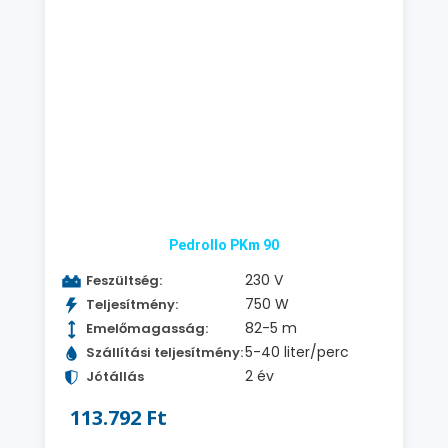
Pedrollo PKm 90
230 V
Feszültség:
750 W
Teljesítmény:
82-5 m
Emelőmagasság:
5-40 liter/perc
Szállítási teljesítmény:
2 év
Jótállás
113.792 Ft