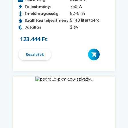
750 W
Teljesítmény:
82-5 m
Emelőmagasság:
5-40 liter/perc
Szállítási teljesítmény:
2 év
Jótállás
123.444 Ft
Részletek