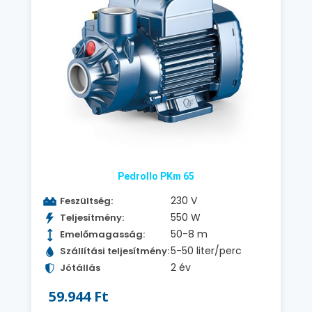
Pedrollo PKm 65
230 V
Feszültség:
550 W
Teljesítmény:
50-8 m
Emelőmagasság:
5-50 liter/perc
Szállítási teljesítmény:
2 év
Jótállás
59.944 Ft