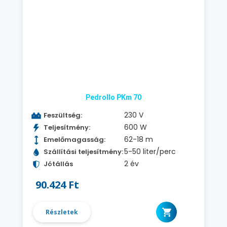
Pedrollo PKm 70
230 V
Feszültség:
600 W
Teljesítmény:
62-18 m
Emelőmagasság:
5-50 liter/perc
Szállítási teljesítmény:
2 év
Jótállás
90.424 Ft
Részletek