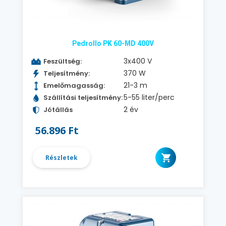
Pedrollo PK 60-MD 400V
3x400 V
Feszültség:
370 W
Teljesítmény:
21-3 m
Emelőmagasság:
5-55 liter/perc
Szállítási teljesítmény:
2 év
Jótállás
56.896 Ft
Részletek