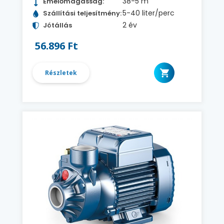
38-5 m
Emelőmagasság:
5-40 liter/perc
Szállítási teljesítmény:
2 év
Jótállás
56.896 Ft
Részletek