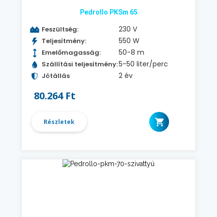
Pedrollo PKSm 65
230 V
Feszültség:
550 W
Teljesítmény:
50-8 m
Emelőmagasság:
5-50 liter/perc
Szállítási teljesítmény:
2 év
Jótállás
80.264 Ft
Részletek