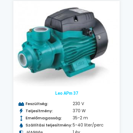
Leo APm 37
230 V
Feszültség:
370 W
Teljesítmény:
35-2 m
Emelőmagasság:
5-40 liter/perc
Szállítási teljesítmény:
1 év
Jótállás