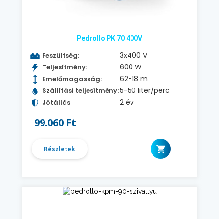
Pedrollo PK 70 400V
3x400 V
Feszültség:
600 W
Teljesítmény:
62-18 m
Emelőmagasság:
5-50 liter/perc
Szállítási teljesítmény:
2 év
Jótállás
99.060 Ft
Részletek