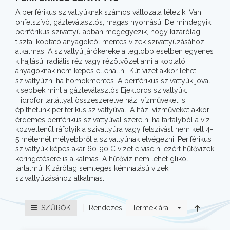
A periférikus szivattyúknak számos változata létezik. Van
önfelszívó, gázleválasztós, magas nyomású. De mindegyik
periférikus szivattyú abban megegyezik, hogy kizárólag
tiszta, koptató anyagoktól mentes vizek szivattyúzásához
alkalmas. A szivattyú járókereke a legtöbb esetben egyenes
kihajtású, radiális réz vagy rézötvözet ami a koptató
anyagoknak nem képes ellenállni. Kút vizet akkor lehet
szivattyúzni ha homokmentes. A periférikus szivattyúk jóval
kisebbek mint a gázleválasztós Ejektoros szivattyúk.
Hidrofor tartállyal összeszerelve házi vízműveket is
építhetünk periférikus szivattyúval. A házi vízműveket akkor
érdemes periférikus szivattyúval szerelni ha tartályból a víz
közvetlenül ráfolyik a szivattyúra vagy felszívást nem kell 4-
5 méternél mélyebbről a szivattyúnak elvégezni. Periférikus
szivattyúk képes akár 60-90 C vizet elviselni ezért hűtővizek
keringetésére is alkalmas. A hűtővíz nem lehet glikol
tartalmú. Kizárólag semleges kémhatású vizek
szivattyúzásához alkalmas.
Rendezés
SZŰRŐK
Termék ára