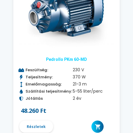
Pedrollo PKm 60-MD
230 V
Feszültség:
370 W
Teljesítmény:
21-3 m
Emelőmagasság:
5-55 liter/perc
Szállítási teljesítmény:
2 év
Jótállás
48.260 Ft
Részletek