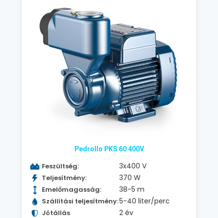
Pedrollo PKS 60 400V
3x400 V
Feszültség:
370 W
Teljesítmény:
38-5 m
Emelőmagasság:
5-40 liter/perc
Szállítási teljesítmény:
2 év
Jótállás