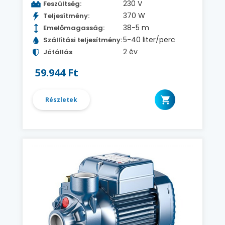
230 V
Feszültség:
370 W
Teljesítmény:
38-5 m
Emelőmagasság:
5-40 liter/perc
Szállítási teljesítmény:
2 év
Jótállás
59.944 Ft
Részletek