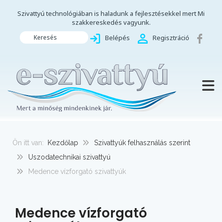
Szivattyú technológiában is haladunk a fejlesztésekkel mert Mi
szakkereskedés vagyunk.
Keresés
Belépés
Regisztráció
TOGG
Ön itt van:
Kezdőlap
Szivattyúk felhasználás szerint
Uszodatechnikai szivattyú
Medence vízforgató szivattyúk
Medence vízforgató