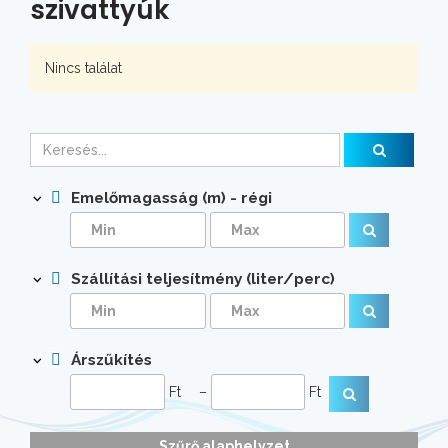
szivattyúk
Nincs találat
Emelőmagasság (m) - régi
Szállítási teljesítmény (liter/perc)
Árszűkítés
Ft
–
Ft
Szűrő alaphelyzet