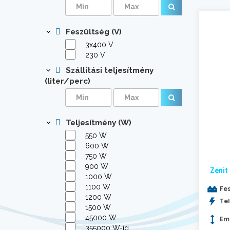
Feszültség (V)
3x400 V
230 V
Szállítási teljesítmény
(liter/perc)
Teljesítmény (W)
550 W
600 W
750 W
900 W
Zenit
1000 W
1100 W
Fes
1200 W
Tel
1500 W
45000 W
Em
355000 W-ig