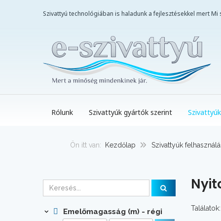
Szivattyú technológiában is haladunk a fejlesztésekkel mert M
Rólunk
Szivattyúk gyártók szerint
Szivattyúk
Ön itt van:
Kezdőlap
Szivattyúk felhasználá
Nyit
Találatok:
Emelőmagasság (m) - régi