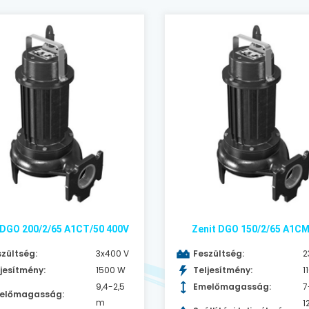
 DGO 200/2/65 A1CT/50 400V
Zenit DGO 150/2/65 A1CM
zültség:
3x400 V
Feszültség:
2
jesítmény:
1500 W
Teljesítmény:
1
9,4-2,5
Emelőmagasság:
7
előmagasság:
m
1