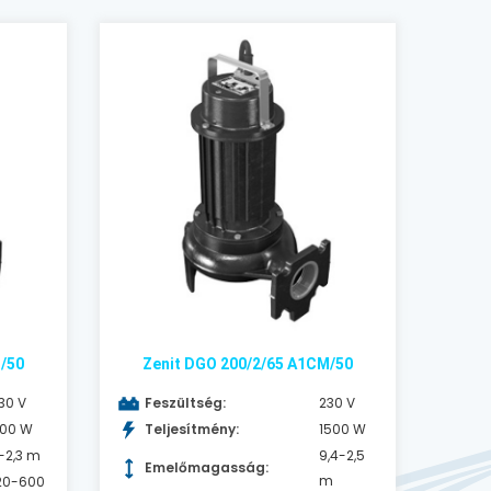
/50
Zenit DGO 200/2/65 A1CM/50
30 V
Feszültség:
230 V
100 W
Teljesítmény:
1500 W
-2,3 m
9,4-2,5
Emelőmagasság:
m
20-600