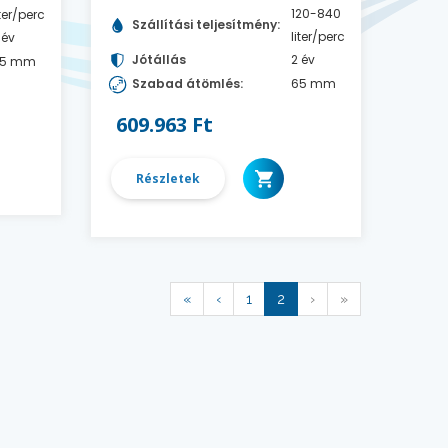
120-840
iter/perc
Szállítási teljesítmény:
liter/perc
 év
Jótállás
2 év
5 mm
Szabad átömlés:
65 mm
609.963 Ft
Részletek
«
‹
1
2
›
»