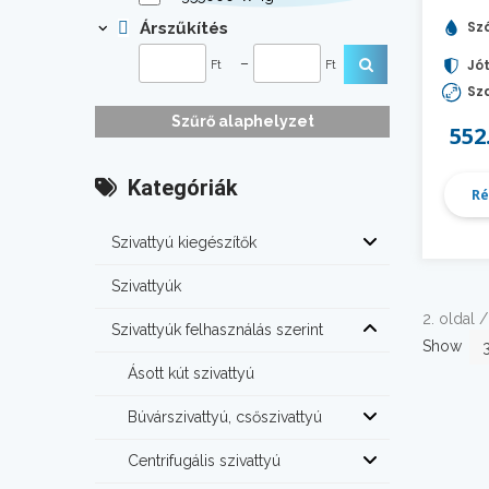
Szá
Árszűkítés
–
Jót
Ft
Ft
Sza
Szűrő alaphelyzet
552
Kategóriák
Ré
Szivattyú kiegészítők
Szivattyúk
2. oldal /
Szivattyúk felhasználás szerint
Show
Ásott kút szivattyú
Búvárszivattyú, csőszivattyú
Centrifugális szivattyú