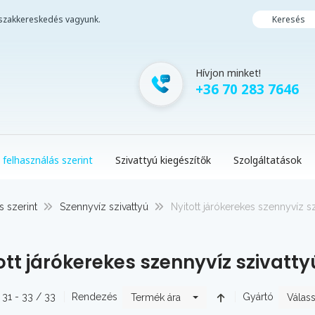
i szakkereskedés vagyunk.
Keresés
Hívjon minket!
+36 70 283 7646
 felhasználás szerint
Szivattyú kiegészítők
Szolgáltatások
s szerint
Szennyvíz szivattyú
Nyitott járókerekes szennyvíz sz
ott járókerekes szennyvíz szivatty
 31 - 33 / 33
Rendezés
Gyártó
Termék ára
Válass