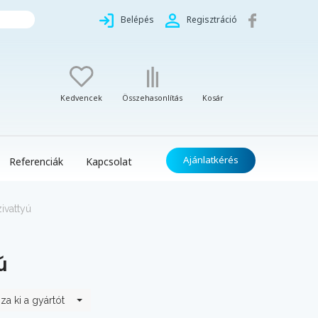
Belépés
Regisztráció
Kedvencek
Összehasonlítás
Kosár
Ajánlatkérés
Referenciák
Kapcsolat
ivattyú
ú
za ki a gyártót