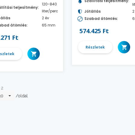
Szállítási teljesítmény:
120-840
l
llítási teljesítmény:
liter/perc
Jótállás
2
állás
2 év
Szabad átömlés:
6
bad átömlés:
65 mm
574.425 Ft
.271 Ft
Részletek
szletek
 2
/oldal
30