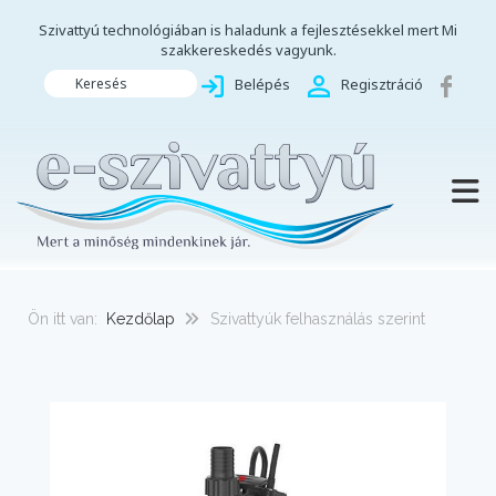
Szivattyú technológiában is haladunk a fejlesztésekkel mert Mi
szakkereskedés vagyunk.
Keresés
Belépés
Regisztráció
TOGG
Ön itt van:
Kezdőlap
Szivattyúk felhasználás szerint