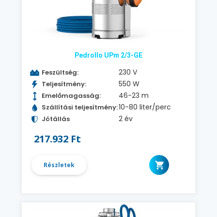
Pedrollo UPm 2/3-GE
230 V
Feszültség:
550 W
Teljesítmény:
46-23 m
Emelőmagasság:
10-80 liter/perc
Szállítási teljesítmény:
2 év
Jótállás
217.932 Ft
Részletek