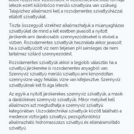
létezik ezért különböző merülő szivattyúra van szükség.
Talajvízhez alkalmazni kell a rozsdamentes szivattyúházzal
ellátott szivattyúkat.
Tiszta összegyűlt vizekhez alkalmazhatjuk a műanyagházas
szivattyúkat de mind a két esetben javasolt a nyitott
járókerék ami darabosabb szennyeződéseket is elvisel a
vízben. Rozsdamentes szivattyúk használata akkor javasolt
ha a szivattyúzott víz nem teljesen pH semleges de nem
tartalmaz szilárd szennyeződést.
Rozsdamentes szivattyúk akkor a legjobb választás ha a
szivattyú járókereke is rozsdamentes anyagból van.
Szennyvíz szivattyú merülő szivattyú ami kimondottan
szennyvízre vagy fekáliás vízre van kifejlesztve. Szennyvíz
szivattyúknak két fő ága létezik.
Az egyik a nyitott járókerekes szennyvíz szivattyúk, a másik
a darálókéses szennyvíz szivattyúk. Mikor melyiket kell
alkalmazni azt megtudhatja a szennyvíz szivattyú
kategóriában. Uszodatechnikai szivattyúk között található a
medence vízforgató szivattyú, pezsgőfürdőhöz
alkalmazható hidromasszázs szivattyú és ellenáramoltató
szivattyú.