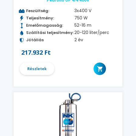
Pedrollo UP 4/4 400V
3x400 V
Feszültség:
750 W
Teljesítmény:
52-16 m
Emelőmagasság:
20-120 liter/perc
Szállítási teljesítmény:
2 év
Jótállás
217.932 Ft
Részletek