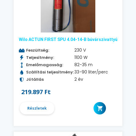
Wilo ACTUN FIRST SPU 4.04-14-B búvárszivattyú
230 V
Feszültség:
1100 W
Teljesítmény:
82-35 m
Emelőmagasság:
33-90 liter/perc
Szállítási teljesítmény:
2 év
Jótállás
219.897 Ft
Részletek