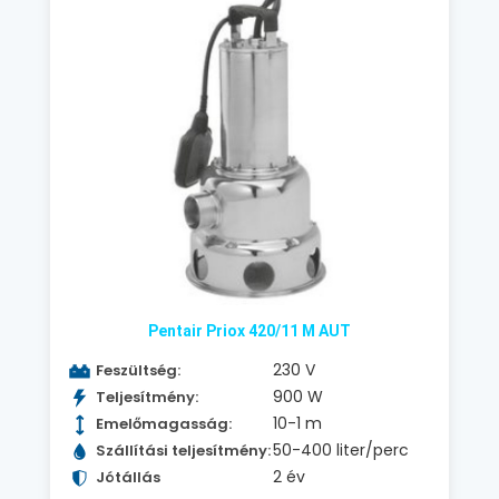
Pentair Priox 420/11 M AUT
230 V
Feszültség:
900 W
Teljesítmény:
10-1 m
Emelőmagasság:
50-400 liter/perc
Szállítási teljesítmény:
2 év
Jótállás