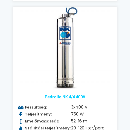
Pedrollo NK 4/4 400V
3x400 V
Feszültség:
750 W
Teljesítmény:
52-16 m
Emelőmagasság:
20-120 liter/perc
Szállítási teljesítmény: