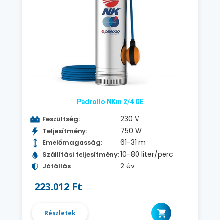
Pedrollo NKm 2/4 GE
230 V
Feszültség:
750 W
Teljesítmény:
61-31 m
Emelőmagasság:
10-80 liter/perc
Szállítási teljesítmény:
2 év
Jótállás
223.012 Ft
Részletek