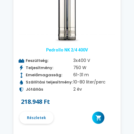
Pedrollo NK 2/4 400V
3x400 V
Feszültség:
750 W
Teljesítmény:
61-31 m
Emelőmagasság:
10-80 liter/perc
Szállítási teljesítmény:
2 év
Jótállás
218.948 Ft
Részletek