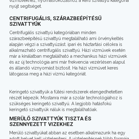
vízművekhez, nyomásfokozáshoz a kerti szivattyú kategória
nyújt segítséget.
CENTRIFUGÁLIS, SZÁRAZBEÉPÍTÉSŰ
SZIVATTYÚK
Centrifugális szivattyú kategóriában minden
szárazbeépítésű szivattyú megtalálható ami örvénykeltés
alapján végzi a szivattyúzást. ipari és háztartási célokra is
alkalmazható centrifugális szivattyú. Házi vizművek esetén
már a kínálatban megtalálható a mechanikus házi vízművek
és az új technológia ami már frekvencia vezérlésen alapul
és állandó viznyomást biztosít. Ha házi vízművet keres
látogassa meg a házi vízmű kategóriát.
Keringető szivattyúk a fűtési rendszerek elengedhetetlen
részét képezik. Mostanra már a szolár technológiához is
szükséges keringető szivattyú. A legjobb hatásfokú
keringető szivattyúk náluk is megtalálhatóak.
MERÜLŐ SZIVATTYÚK TISZTA ÉS
SZENNYEZETT VIZEKHEZ
Merülő szivattyúkat abban az esetben alkalmazunk ha egy
adott helyet kell vízteleníteni. A víztelenítésnek több formája