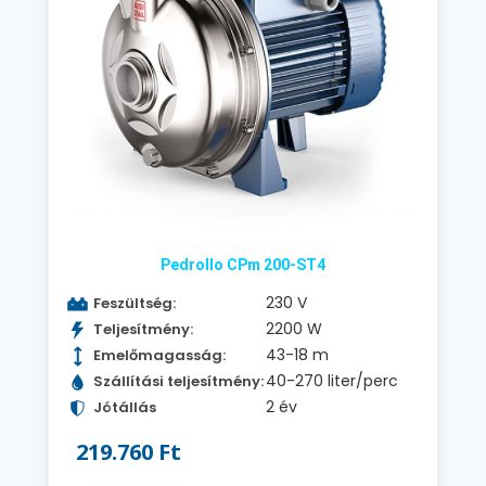
Pedrollo CPm 200-ST4
230 V
Feszültség:
2200 W
Teljesítmény:
43-18 m
Emelőmagasság:
40-270 liter/perc
Szállítási teljesítmény:
2 év
Jótállás
219.760 Ft