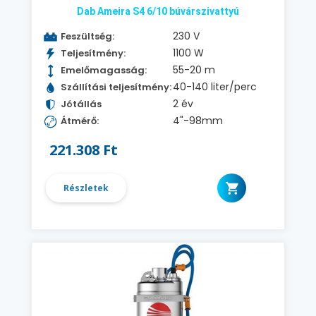
Dab Ameira S4 6/10 búvárszivattyú
230 V
Feszültség:
1100 W
Teljesítmény:
55-20 m
Emelőmagasság:
40-140 liter/perc
Szállítási teljesítmény:
2 év
Jótállás
4"-98mm
Átmérő:
221.308 Ft
Részletek