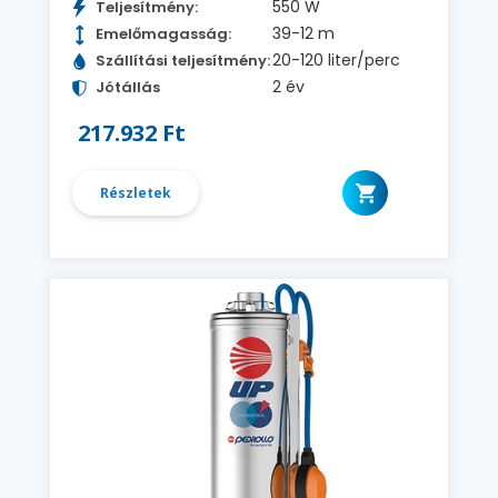
550 W
Teljesítmény:
39-12 m
Emelőmagasság:
20-120 liter/perc
Szállítási teljesítmény:
2 év
Jótállás
217.932 Ft
Részletek