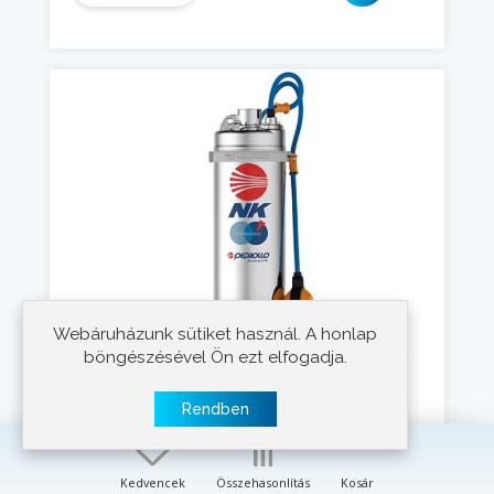
Webáruházunk sütiket használ. A honlap
böngészésével Ön ezt elfogadja.
Rendben
Pedrollo NKm 4/4 GE
230 V
Feszültség:
750 W
Teljesítmény:
Kedvencek
Összehasonlítás
Kosár