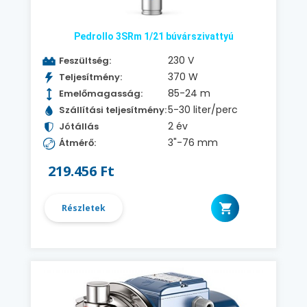
Pedrollo 3SRm 1/21 búvárszivattyú
230 V
Feszültség:
370 W
Teljesítmény:
85-24 m
Emelőmagasság:
5-30 liter/perc
Szállítási teljesítmény:
2 év
Jótállás
3"-76 mm
Átmérő:
219.456 Ft
Részletek