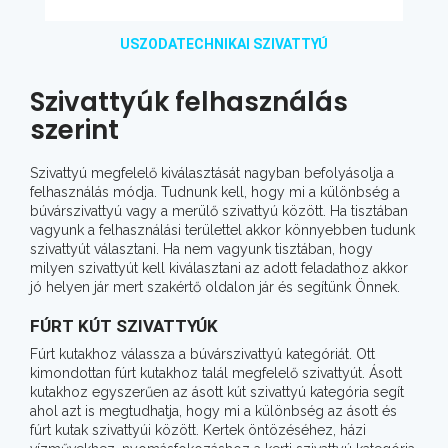
USZODATECHNIKAI SZIVATTYÚ
Szivattyúk felhasználás
szerint
Szivattyú megfelelő kiválasztását nagyban befolyásolja a
felhasználás módja. Tudnunk kell, hogy mi a különbség a
búvárszivattyú vagy a merülő szivattyú között. Ha tisztában
vagyunk a felhasználási területtel akkor könnyebben tudunk
szivattyút választani. Ha nem vagyunk tisztában, hogy
milyen szivattyút kell kiválasztani az adott feladathoz akkor
jó helyen jár mert szakértő oldalon jár és segítünk Önnek.
FÚRT KÚT SZIVATTYÚK
Fúrt kutakhoz válassza a búvárszivattyú kategóriát. Ott
kimondottan fúrt kutakhoz talál megfelelő szivattyút. Ásott
kutakhoz egyszerűen az ásott kút szivattyú kategória segít
ahol azt is megtudhatja, hogy mi a különbség az ásott és
fúrt kutak szivattyúi között. Kertek öntözéséhez, házi