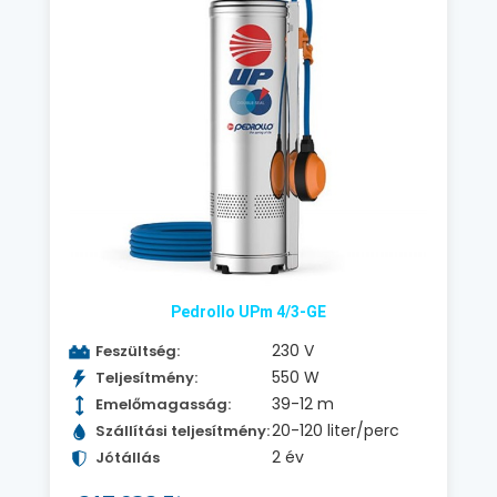
Pedrollo UPm 4/3-GE
230 V
Feszültség:
550 W
Teljesítmény:
39-12 m
Emelőmagasság:
20-120 liter/perc
Szállítási teljesítmény:
2 év
Jótállás