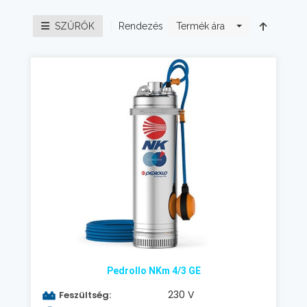
Rendezés
SZŰRŐK
Termék ára
Pedrollo NKm 4/3 GE
230 V
Feszültség: