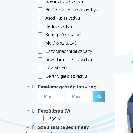
Szennyvíz szivattyú
Búvárszivattyú, csőszivattyú
Ásott kút szivattyú
Kerti szivattyú
Keringető szivattyú
Merülő szivattyú
Uszodatechnikai szivattyú
Rozsdamentes szivattyú
Házi vízmű
Centrifugális szivattyú
Emelőmagasság (m) - régi
Feszültség (V)
230 V
Szállítási teljesítmény