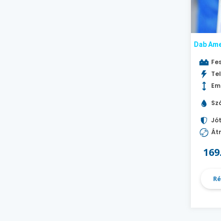
Dab Ame
Fes
Tel
Em
Szá
Jót
Át
169
Ré