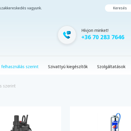
i szakkereskedés vagyunk.
Keresés
Hívjon minket!
+36 70 283 7646
 felhasználás szerint
Szivattyú kiegészítők
Szolgáltatások
s szerint