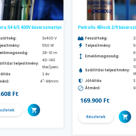
ira S4 6/5 400V búvárszivattyú
Pedrollo 4Block 2/9 búvársz
zültség:
3x400 V
Feszültség:
2
jesítmény:
550 W
Teljesítmény:
5
előmagasság:
28-10 m
6
Emelőmagasság:
2
40-140
llítási teljesítmény:
1
liter/perc
Szállítási teljesítmény:
l
állás
2 év
Jótállás
3
mérő:
4"-98mm
Átmérő:
9
.608 Ft
169.900 Ft
szletek
Részletek