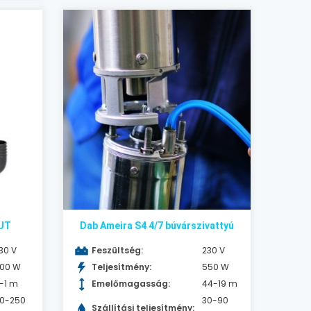
AUT
Dab Ameira S4 4/7 búvárszivattyú
30 V
Feszültség:
230 V
00 W
Teljesítmény:
550 W
-1 m
Emelőmagasság:
44-19 m
0-250
30-90
Szállítási teljesítmény: