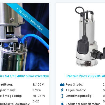
E-szivattyú ajánlásával
ra S4 1/13 400V búvárszivattyú
Pentair Priox 250/9 XS 
zültség:
3x400 V
Feszültség:
2
jesítmény:
370 W
Teljesítmény:
6
előmagasság:
78-22 m
Emelőmagasság:
8
5-25
5
llítási teljesítmény:
Szállítási teljesítmény: