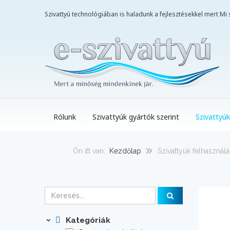
Szivattyú technológiában is haladunk a fejlesztésekkel mert M
Rólunk
Szivattyúk gyártók szerint
Szivattyúk
Ön itt van:
Kezdőlap
Szivattyúk felhasználá
Kategóriák