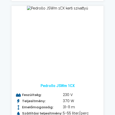
Pedrollo JSWm 1CX
230 V
Feszültség:
370 W
Teljesítmény:
31-11 m
Emelőmagasság:
5-55 liter/perc
Szállítási teljesítmény: