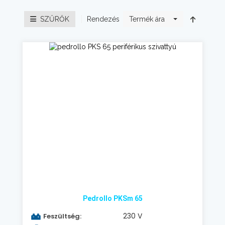
Rendezés
SZŰRŐK
Termék ára
Pedrollo PKSm 65
230 V
Feszültség: