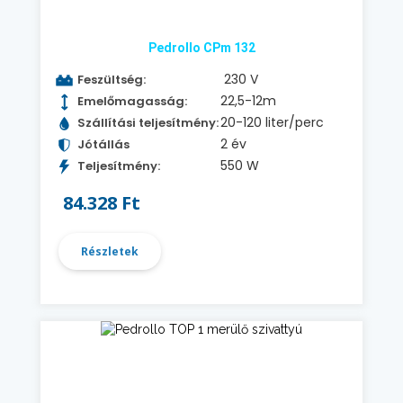
Pedrollo CPm 132
230 V
Feszültség:
22,5-12m
Emelőmagasság:
20-120 liter/perc
Szállítási teljesítmény:
2 év
Jótállás
550 W
Teljesítmény:
84.328 Ft
Részletek