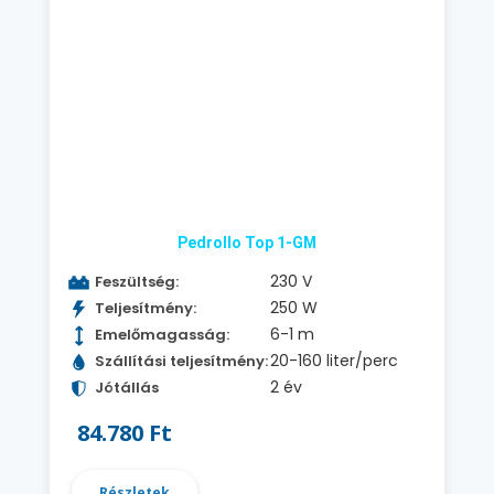
Pedrollo Top 1-GM
230 V
Feszültség:
250 W
Teljesítmény:
6-1 m
Emelőmagasság:
20-160 liter/perc
Szállítási teljesítmény:
2 év
Jótállás
84.780 Ft
Részletek