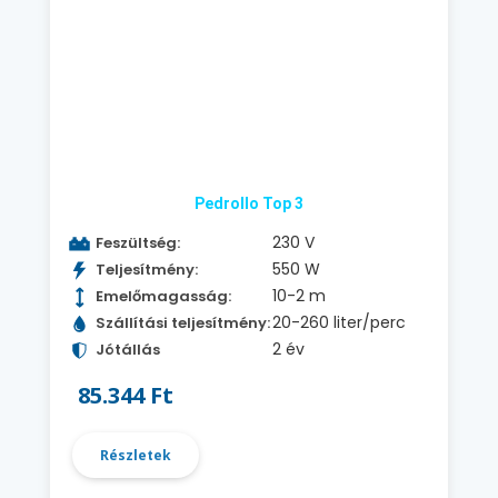
Pedrollo Top 3
230 V
Feszültség:
550 W
Teljesítmény:
10-2 m
Emelőmagasság:
20-260 liter/perc
Szállítási teljesítmény:
2 év
Jótállás
85.344 Ft
Részletek