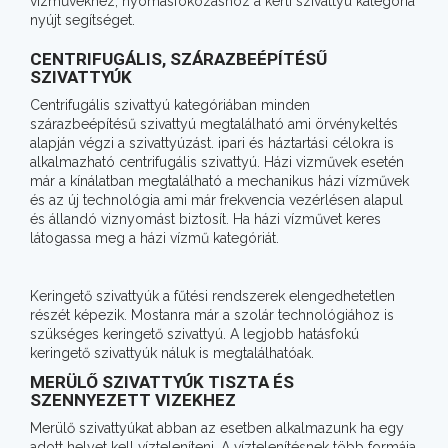
vízművekhez, nyomásfokozáshoz a kerti szivattyú kategória
nyújt segítséget.
CENTRIFUGÁLIS, SZÁRAZBEÉPÍTÉSŰ
SZIVATTYÚK
Centrifugális szivattyú kategóriában minden
szárazbeépítésű szivattyú megtalálható ami örvénykeltés
alapján végzi a szivattyúzást. ipari és háztartási célokra is
alkalmazható centrifugális szivattyú. Házi vizművek esetén
már a kínálatban megtalálható a mechanikus házi vízművek
és az új technológia ami már frekvencia vezérlésen alapul
és állandó viznyomást biztosít. Ha házi vízművet keres
látogassa meg a házi vízmű kategóriát.
Keringető szivattyúk a fűtési rendszerek elengedhetetlen
részét képezik. Mostanra már a szolár technológiához is
szükséges keringető szivattyú. A legjobb hatásfokú
keringető szivattyúk náluk is megtalálhatóak.
MERÜLŐ SZIVATTYÚK TISZTA ÉS
SZENNYEZETT VIZEKHEZ
Merülő szivattyúkat abban az esetben alkalmazunk ha egy
adott helyet kell vízteleníteni. A víztelenítésnek több formája