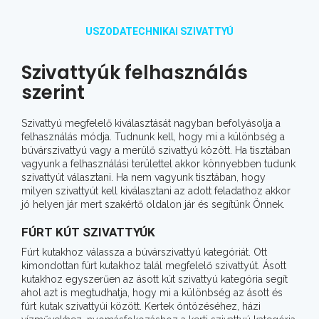
USZODATECHNIKAI SZIVATTYÚ
Szivattyúk felhasználás
szerint
Szivattyú megfelelő kiválasztását nagyban befolyásolja a
felhasználás módja. Tudnunk kell, hogy mi a különbség a
búvárszivattyú vagy a merülő szivattyú között. Ha tisztában
vagyunk a felhasználási területtel akkor könnyebben tudunk
szivattyút választani. Ha nem vagyunk tisztában, hogy
milyen szivattyút kell kiválasztani az adott feladathoz akkor
jó helyen jár mert szakértő oldalon jár és segítünk Önnek.
FÚRT KÚT SZIVATTYÚK
Fúrt kutakhoz válassza a búvárszivattyú kategóriát. Ott
kimondottan fúrt kutakhoz talál megfelelő szivattyút. Ásott
kutakhoz egyszerűen az ásott kút szivattyú kategória segít
ahol azt is megtudhatja, hogy mi a különbség az ásott és
fúrt kutak szivattyúi között. Kertek öntözéséhez, házi