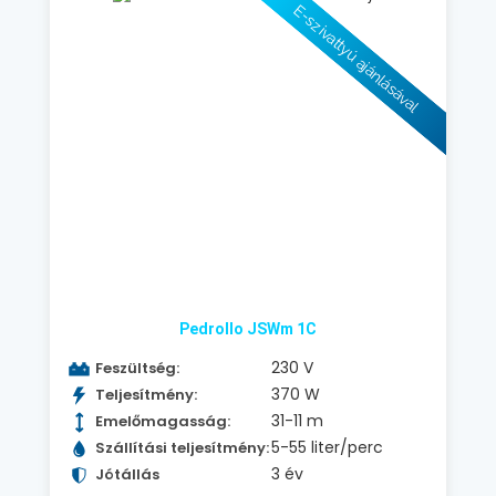
E-szivattyú ajánlásával
Pedrollo JSWm 1C
230 V
Feszültség:
370 W
Teljesítmény:
31-11 m
Emelőmagasság:
5-55 liter/perc
Szállítási teljesítmény:
3 év
Jótállás