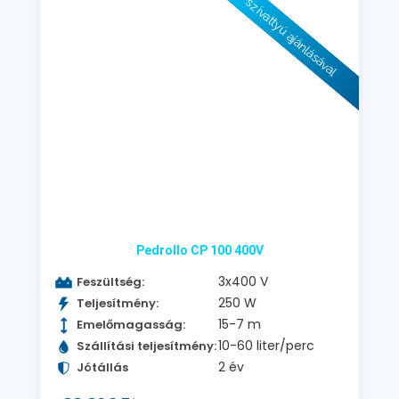
E-szivattyú ajánlásával
Pedrollo CP 100 400V
3x400 V
Feszültség:
250 W
Teljesítmény:
15-7 m
Emelőmagasság:
10-60 liter/perc
Szállítási teljesítmény:
2 év
Jótállás