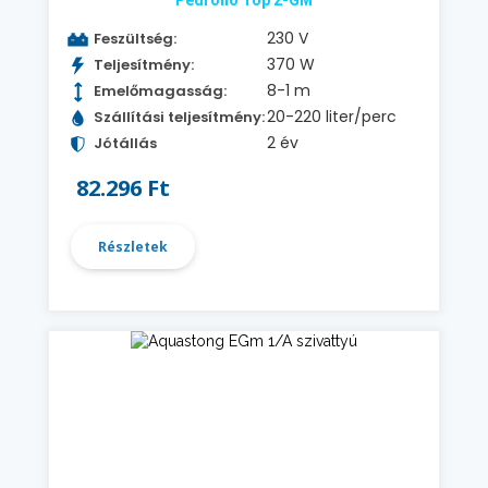
Pedrollo Top 2-GM
230 V
Feszültség:
370 W
Teljesítmény:
8-1 m
Emelőmagasság:
20-220 liter/perc
Szállítási teljesítmény:
2 év
Jótállás
82.296 Ft
Részletek