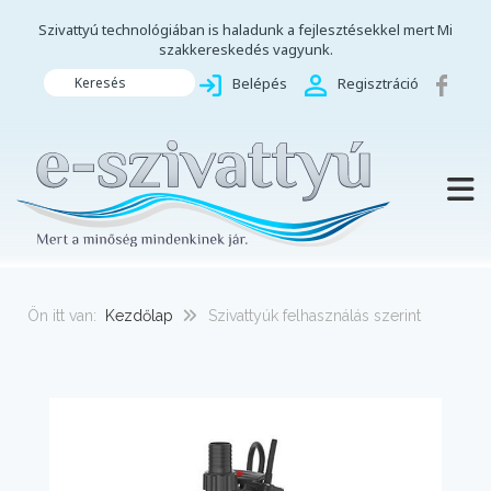
Szivattyú technológiában is haladunk a fejlesztésekkel mert Mi
szakkereskedés vagyunk.
Keresés
Belépés
Regisztráció
TOGG
Ön itt van:
Kezdőlap
Szivattyúk felhasználás szerint