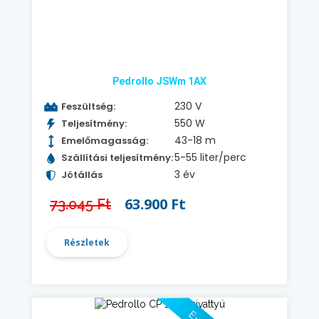
Pedrollo JSWm 1AX
230 V
Feszültség:
550 W
Teljesítmény:
43-18 m
Emelőmagasság:
5-55 liter/perc
Szállítási teljesítmény:
3 év
Jótállás
63.900 Ft
73.045 Ft
Részletek