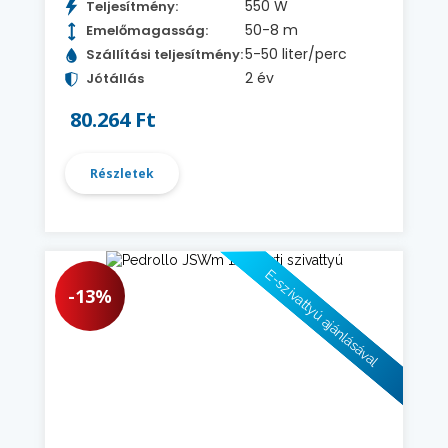
550 W
Teljesítmény:
50-8 m
Emelőmagasság:
5-50 liter/perc
Szállítási teljesítmény:
2 év
Jótállás
80.264 Ft
Részletek
E-szivattyú ajánlásával
-13%