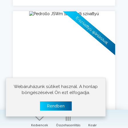
E-szivattyú ajánlásával
Webáruházunk sütiket használ. A honlap
böngészésével Ön ezt elfogadja.
Pedrollo JSWm 1B
Rendben
230 V
Feszültség:
500 W
Teljesítmény:
36-14 m
Emelőmagasság:
Kedvencek
Összehasonlítás
Kosár