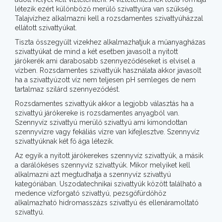
létezik ezért különböző merülő szivattyúra van szükség.
Talajvízhez alkalmazni kell a rozsdamentes szivattyúházzal
ellátott szivattyúkat.
Tiszta összegyűlt vizekhez alkalmazhatjuk a műanyagházas
szivattyúkat de mind a két esetben javasolt a nyitott
járókerék ami darabosabb szennyeződéseket is elvisel a
vízben. Rozsdamentes szivattyúk használata akkor javasolt
ha a szivattyúzott víz nem teljesen pH semleges de nem
tartalmaz szilárd szennyeződést.
Rozsdamentes szivattyúk akkor a legjobb választás ha a
szivattyú járókereke is rozsdamentes anyagból van.
Szennyvíz szivattyú merülő szivattyú ami kimondottan
szennyvízre vagy fekáliás vízre van kifejlesztve. Szennyvíz
szivattyúknak két fő ága létezik.
Az egyik a nyitott járókerekes szennyvíz szivattyúk, a másik
a darálókéses szennyvíz szivattyúk. Mikor melyiket kell
alkalmazni azt megtudhatja a szennyvíz szivattyú
kategóriában. Uszodatechnikai szivattyúk között található a
medence vízforgató szivattyú, pezsgőfürdőhöz
alkalmazható hidromasszázs szivattyú és ellenáramoltató
szivattyú.