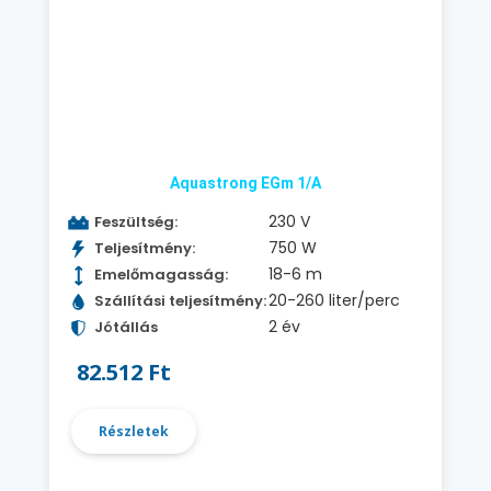
Aquastrong EGm 1/A
230 V
Feszültség:
750 W
Teljesítmény:
18-6 m
Emelőmagasság:
20-260 liter/perc
Szállítási teljesítmény:
2 év
Jótállás
82.512 Ft
Részletek