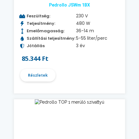
Pedrollo JSWm 1BX
230 V
Feszültség:
480 W
Teljesítmény:
36-14 m
Emelőmagasság:
5-55 liter/perc
Szállítási teljesítmény:
3 év
Jótállás
85.344 Ft
Részletek