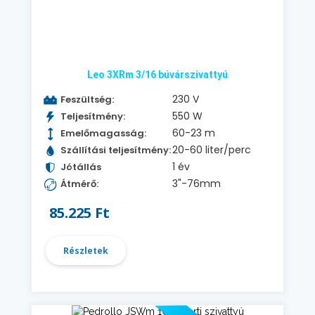
Leo 3XRm 3/16 búvárszivattyú
230 V
Feszültség:
550 W
Teljesítmény:
60-23 m
Emelőmagasság:
20-60 liter/perc
Szállítási teljesítmény:
1 év
Jótállás
3"-76mm
Átmérő:
85.225 Ft
Részletek